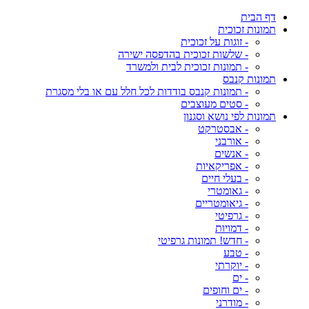
דף הבית
תמונות זכוכית
- זוגות על זכוכית
- שלשות זכוכית בהדפסה ישירה
- תמונות זכוכית לבית ולמשרד
תמונות קנבס
- תמונות קנבס בודדות לכל חלל עם או בלי מסגרת
- סטים מעוצבים
תמונות לפי נושא וסגנון
- אבסטרקט
- אורבני
- אנשים
- אפריקאיות
- בעלי חיים
- גאומטרי
- גיאומטריים
- גרפיטי
- דמויות
- חדש! תמונות גרפיטי
- טבע
- יוקרתי
- ים
- ים וחופים
- מודרני