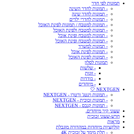
תמונות לפי חדר
- תמונות לחדר השינה
- תמונות לחדר שינה
- תמונות לחדרי ילדים
- תמונות למטבח / תמונות לפינת האוכל
- תמונות למטבח ולפינת האוכל
- תמונות למטבח ופינת אוכל
- תמונות למטבח ופינת האוכל
- תמונות למשרד
- תמונות לפינת אוכל
- תמונות לפינת האוכל
תמונות לסלון
- שלשות
- זוגות
- בודדות
- מיוחדים
NEXTGEN 🤍
- תמונות וינטג' ורטרו - NEXTGEN
- תמונות זכוכית - NEXTGEN
- תמונות קנבס - NEXTGEN
שעוני קיר מיוחדים.
חדש-שעוני זכוכית
מראות
קולקציות מיוחדות במהדורה מוגבלת
- תלת מימד על זכוכית 4K