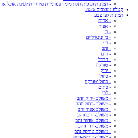
- תמונות זכוכית תלת מימד פנורמיות מיוחדות לפינת אוכל או ל
קטלוג מעצבים 2026
תמונות לפי צבע
- אדום
- אפור
- בז
- בז וניטרליים
- בז׳
- זהב
- חום
- חרדל
- טורקיז
- ירוק
- כחול
- כחול וטורקיז
- כתום
- לבן
- משולב -ירוק וזהב
- משולב -כחול וזהב
- משולב אפור זהב
- משולב- חום וזהב
- משולב- שחור-זהב
- משולב-ורוד וזהב
- משולב-טורקיז-זהב
- משולב-טורקיז-כסף