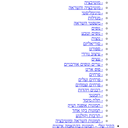
- מוטיבציה
- מוטיבציה והשראה
- מינימליסטי
- מנדלות
- משפטי השראה
- נופים
- נופים וטבע
- נוצות
- סוריאליזם
- ספורט
- עיצוב נורדי
- עצים
- ערים ונופים אורבניים
- פופ ארט
- פרחים
- פרחים ועלים
- פרחים וצמחים
- רבנים ויהדות
- רומנטי
- תלת מימד
- תמונות אופנה ושיק
- תמונות בקו אחד
- תרבות וקולנוע
- תמונות השראה ומוטיבציה
הקיר שלי – תמונות בהתאמה אישית