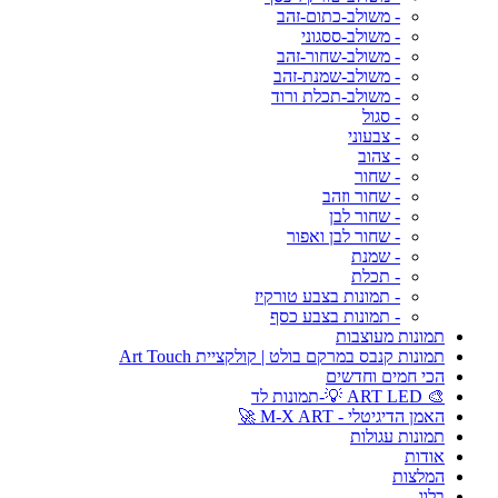
- משולב-כתום-זהב
- משולב-ססגוני
- משולב-שחור-זהב
- משולב-שמנת-זהב
- משולב-תכלת ורוד
- סגול
- צבעוני
- צהוב
- שחור
- שחור וזהב
- שחור לבן
- שחור לבן ואפור
- שמנת
- תכלת
- תמונות בצבע טורקיז
- תמונות בצבע כסף
תמונות מעוצבות
תמונות קנבס במרקם בולט | קולקציית Art Touch
הכי חמים וחדשים
🎨 ART LED 💡-תמונות לד
האמן הדיגיטלי - M-X ART 🚀
תמונות עגולות
אודות
המלצות
בלוג