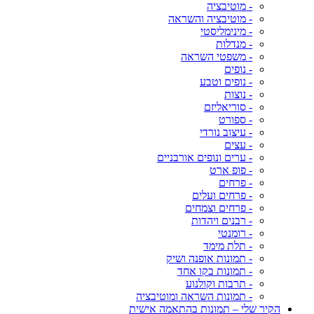
- מוטיבציה
- מוטיבציה והשראה
- מינימליסטי
- מנדלות
- משפטי השראה
- נופים
- נופים וטבע
- נוצות
- סוריאליזם
- ספורט
- עיצוב נורדי
- עצים
- ערים ונופים אורבניים
- פופ ארט
- פרחים
- פרחים ועלים
- פרחים וצמחים
- רבנים ויהדות
- רומנטי
- תלת מימד
- תמונות אופנה ושיק
- תמונות בקו אחד
- תרבות וקולנוע
- תמונות השראה ומוטיבציה
הקיר שלי – תמונות בהתאמה אישית