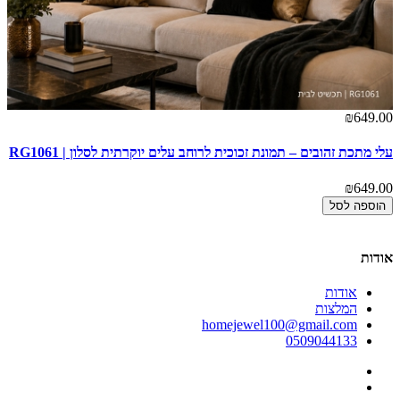
00
₪649.00
עלי מתכת זהובים – תמונת זכוכית לרוחב עלים יוקרתית לסלון | RG1061
חל
1
₪649.00
00
הוספה לסל
אודות
אודות
המלצות
homejewel100@gmail.com
0509044133