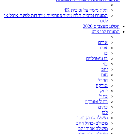
תלת מימד על זכוכית 4K
תמונות זכוכית תלת מימד פנורמיות מיוחדות לפינת אוכל או
לסלון
קטלוג מעצבים 2026
תמונות לפי צבע
אדום
אפור
בז
בז וניטרליים
בז׳
זהב
חום
חרדל
טורקיז
ירוק
כחול
כחול וטורקיז
כתום
לבן
משולב -ירוק וזהב
משולב -כחול וזהב
משולב אפור זהב
משולב- חום וזהב