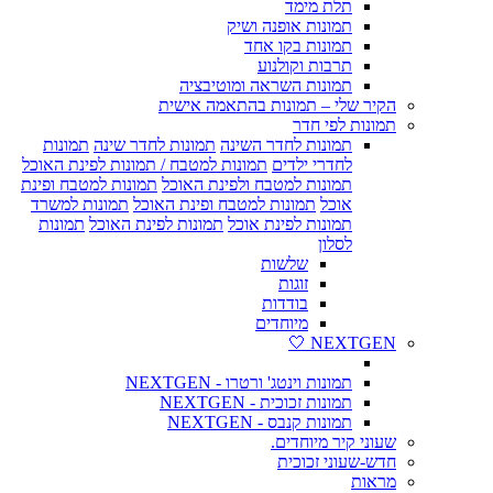
תלת מימד
תמונות אופנה ושיק
תמונות בקו אחד
תרבות וקולנוע
תמונות השראה ומוטיבציה
הקיר שלי – תמונות בהתאמה אישית
תמונות לפי חדר
תמונות לחדר השינה
תמונות לחדר שינה
תמונות
לחדרי ילדים
תמונות למטבח / תמונות לפינת האוכל
תמונות למטבח ולפינת האוכל
תמונות למטבח ופינת
אוכל
תמונות למטבח ופינת האוכל
תמונות למשרד
תמונות לפינת אוכל
תמונות לפינת האוכל
תמונות
לסלון
שלשות
זוגות
בודדות
מיוחדים
NEXTGEN 🤍
תמונות וינטג' ורטרו - NEXTGEN
תמונות זכוכית - NEXTGEN
תמונות קנבס - NEXTGEN
שעוני קיר מיוחדים.
חדש-שעוני זכוכית
מראות