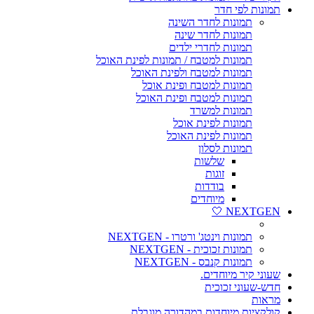
תמונות לפי חדר
תמונות לחדר השינה
תמונות לחדר שינה
תמונות לחדרי ילדים
תמונות למטבח / תמונות לפינת האוכל
תמונות למטבח ולפינת האוכל
תמונות למטבח ופינת אוכל
תמונות למטבח ופינת האוכל
תמונות למשרד
תמונות לפינת אוכל
תמונות לפינת האוכל
תמונות לסלון
שלשות
זוגות
בודדות
מיוחדים
NEXTGEN 🤍
תמונות וינטג' ורטרו - NEXTGEN
תמונות זכוכית - NEXTGEN
תמונות קנבס - NEXTGEN
שעוני קיר מיוחדים.
חדש-שעוני זכוכית
מראות
קולקציות מיוחדות במהדורה מוגבלת