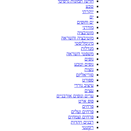
חדש! תמונות גרפיטי
טבע
יוקרתי
ים
ים וחופים
מודרני
מוטיבציה
מוטיבציה והשראה
מינימליסטי
מנדלות
משפטי השראה
נופים
נופים וטבע
נוצות
סוריאליזם
ספורט
עיצוב נורדי
עצים
ערים ונופים אורבניים
פופ ארט
פרחים
פרחים ועלים
פרחים וצמחים
רבנים ויהדות
רומנטי