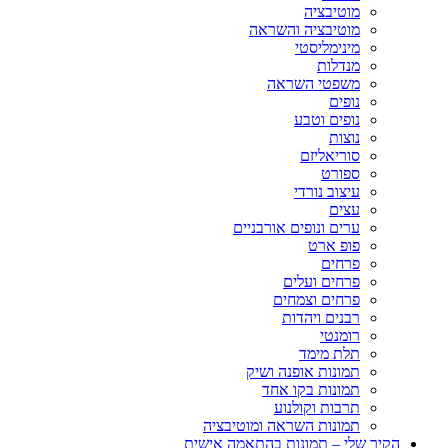
מוטיבציה
מוטיבציה והשראה
מינימליסטי
מנדלות
משפטי השראה
נופים
נופים וטבע
נוצות
סוריאליזם
ספורט
עיצוב נורדי
עצים
ערים ונופים אורבניים
פופ ארט
פרחים
פרחים ועלים
פרחים וצמחים
רבנים ויהדות
רומנטי
תלת מימד
תמונות אופנה ושיק
תמונות בקו אחד
תרבות וקולנוע
תמונות השראה ומוטיבציה
הקיר שלי – תמונות בהתאמה אישית