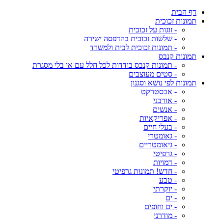
דף הבית
תמונות זכוכית
- זוגות על זכוכית
- שלשות זכוכית בהדפסה ישירה
- תמונות זכוכית לבית ולמשרד
תמונות קנבס
- תמונות קנבס בודדות לכל חלל עם או בלי מסגרת
- סטים מעוצבים
תמונות לפי נושא וסגנון
- אבסטרקט
- אורבני
- אנשים
- אפריקאיות
- בעלי חיים
- גאומטרי
- גיאומטריים
- גרפיטי
- דמויות
- חדש! תמונות גרפיטי
- טבע
- יוקרתי
- ים
- ים וחופים
- מודרני