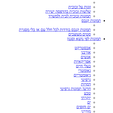
זוגות על זכוכית
שלשות זכוכית בהדפסה ישירה
תמונות זכוכית לבית ולמשרד
תמונות קנבס
תמונות קנבס בודדות לכל חלל עם או בלי מסגרת
סטים מעוצבים
תמונות לפי נושא וסגנון
אבסטרקט
אורבני
אנשים
אפריקאיות
בעלי חיים
גאומטרי
גיאומטריים
גרפיטי
דמויות
חדש! תמונות גרפיטי
טבע
יוקרתי
ים
ים וחופים
מודרני