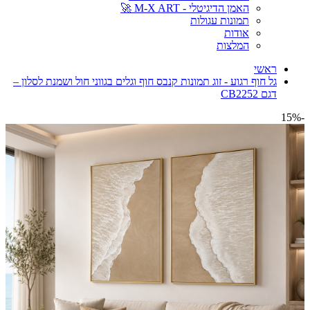
האמן הדיגיטלי - M-X ART 🚀
תמונות עגולות
אודות
המלצות
ראשי
גל חוף רגוע - זוג תמונות קנבס חוף וגלים בגווני חול ושמנת לסלון –
דגם CB2252
-15%