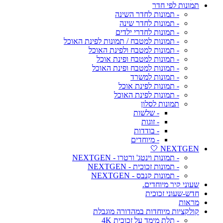
תמונות לפי חדר
- תמונות לחדר השינה
- תמונות לחדר שינה
- תמונות לחדרי ילדים
- תמונות למטבח / תמונות לפינת האוכל
- תמונות למטבח ולפינת האוכל
- תמונות למטבח ופינת אוכל
- תמונות למטבח ופינת האוכל
- תמונות למשרד
- תמונות לפינת אוכל
- תמונות לפינת האוכל
תמונות לסלון
- שלשות
- זוגות
- בודדות
- מיוחדים
NEXTGEN 🤍
- תמונות וינטג' ורטרו - NEXTGEN
- תמונות זכוכית - NEXTGEN
- תמונות קנבס - NEXTGEN
שעוני קיר מיוחדים.
חדש-שעוני זכוכית
מראות
קולקציות מיוחדות במהדורה מוגבלת
- תלת מימד על זכוכית 4K