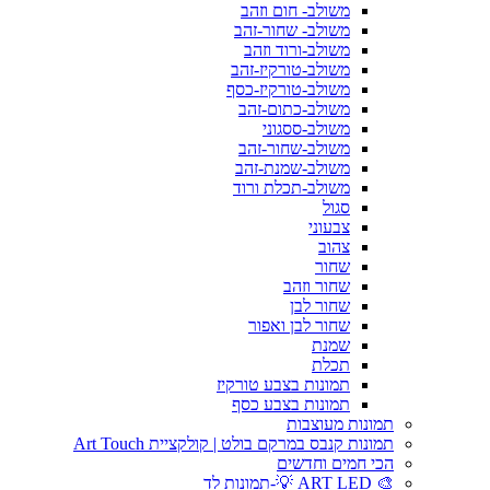
משולב- חום וזהב
משולב- שחור-זהב
משולב-ורוד וזהב
משולב-טורקיז-זהב
משולב-טורקיז-כסף
משולב-כתום-זהב
משולב-ססגוני
משולב-שחור-זהב
משולב-שמנת-זהב
משולב-תכלת ורוד
סגול
צבעוני
צהוב
שחור
שחור וזהב
שחור לבן
שחור לבן ואפור
שמנת
תכלת
תמונות בצבע טורקיז
תמונות בצבע כסף
תמונות מעוצבות
תמונות קנבס במרקם בולט | קולקציית Art Touch
הכי חמים וחדשים
🎨 ART LED 💡-תמונות לד