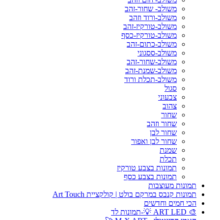
משולב- שחור-זהב
משולב-ורוד וזהב
משולב-טורקיז-זהב
משולב-טורקיז-כסף
משולב-כתום-זהב
משולב-ססגוני
משולב-שחור-זהב
משולב-שמנת-זהב
משולב-תכלת ורוד
סגול
צבעוני
צהוב
שחור
שחור וזהב
שחור לבן
שחור לבן ואפור
שמנת
תכלת
תמונות בצבע טורקיז
תמונות בצבע כסף
תמונות מעוצבות
תמונות קנבס במרקם בולט | קולקציית Art Touch
הכי חמים וחדשים
🎨 ART LED 💡-תמונות לד