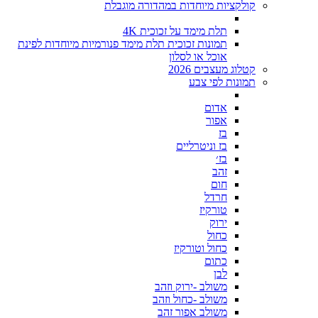
קולקציות מיוחדות במהדורה מוגבלת
תלת מימד על זכוכית 4K
תמונות זכוכית תלת מימד פנורמיות מיוחדות לפינת
אוכל או לסלון
קטלוג מעצבים 2026
תמונות לפי צבע
אדום
אפור
בז
בז וניטרליים
בז׳
זהב
חום
חרדל
טורקיז
ירוק
כחול
כחול וטורקיז
כתום
לבן
משולב -ירוק וזהב
משולב -כחול וזהב
משולב אפור זהב