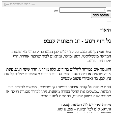
--- בחרו אפשרויות ---
הוספה לסל
תיאור
גל חוף רגוע - זוג תמונות קנבס
סט חופי נקי עם מבט על קצף גלים לבן הנוגע בחול בגווני בז׳ ושמנת.
המראה מינימליסטי, רגוע ומואר, ומתאים לבית שרוצה אווירת חוף
יוקרתית ועדינה.
הזוג מתאים במיוחד לחללים בהירים, סלון מודרני, חדר שינה רגוע, פינת
אוכל טבעית או בית בסגנון חופי. הגוונים הרכים מאפשרים שילוב קל עם
עץ, לבן, בז׳ ואביזרי עיצוב טבעיים.
הסט מודפס על קנבס איכותי בגימור נקי ומרשים, ומתאים לתלייה כזוג
תמונות שמשלים את החלל בצורה מאוזנת. ניתן לבחור מסגרת רגילה או
מסגרת צפה במגוון צבעים, בהתאם לסגנון הבית.
מידות ומחירים לזוג תמונות קנבס:
70*50 ס`מ לכל תמונה – 299 ₪ לזוג