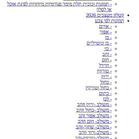
- תמונות זכוכית תלת מימד פנורמיות מיוחדות לפינת אוכל
או לסלון
קטלוג מעצבים 2026
תמונות לפי צבע
- אדום
- אפור
- בז
- בז וניטרליים
- בז׳
- זהב
- חום
- חרדל
- טורקיז
- ירוק
- כחול
- כחול וטורקיז
- כתום
- לבן
- משולב -ירוק וזהב
- משולב -כחול וזהב
- משולב אפור זהב
- משולב- חום וזהב
- משולב- שחור-זהב
- משולב-ורוד וזהב
- משולב-טורקיז-זהב