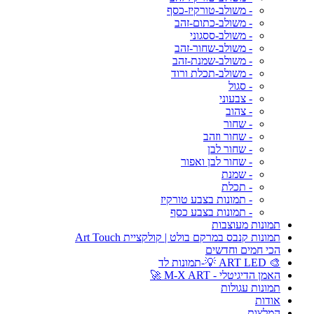
- משולב-טורקיז-כסף
- משולב-כתום-זהב
- משולב-ססגוני
- משולב-שחור-זהב
- משולב-שמנת-זהב
- משולב-תכלת ורוד
- סגול
- צבעוני
- צהוב
- שחור
- שחור וזהב
- שחור לבן
- שחור לבן ואפור
- שמנת
- תכלת
- תמונות בצבע טורקיז
- תמונות בצבע כסף
תמונות מעוצבות
תמונות קנבס במרקם בולט | קולקציית Art Touch
הכי חמים וחדשים
🎨 ART LED 💡-תמונות לד
האמן הדיגיטלי - M-X ART 🚀
תמונות עגולות
אודות
המלצות