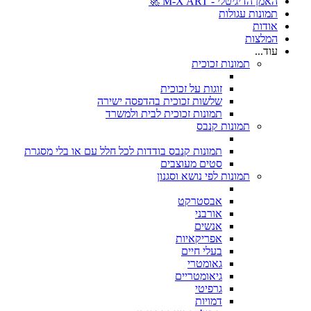
האמן הדיגיטלי - M-X ART 🚀
תמונות עגולות
אודות
המלצות
עוד...
תמונות זכוכית
זוגות על זכוכית
שלשות זכוכית בהדפסה ישירה
תמונות זכוכית לבית ולמשרד
תמונות קנבס
תמונות קנבס בודדות לכל חלל עם או בלי מסגרת
סטים מעוצבים
תמונות לפי נושא וסגנון
אבסטרקט
אורבני
אנשים
אפריקאיות
בעלי חיים
גאומטרי
גיאומטריים
גרפיטי
דמויות