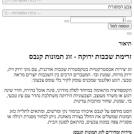
--- בחרו אפשרויות ---
צבע המסגרת
--- בחרו אפשרויות ---
הוספה לסל
תיאור
זרימת שכבות ירוקה - זוג תמונות קנבס
זוג יצירות אבסטרקטיות בטקסטורת שכבות אורגנית, עם גווני ירוק זית,
ירוק מרווה, שמנת ובז׳. המעברים הרכים בין השכבות יוצרים מראה
טבעי, רגוע ואלגנטי שמכניס עומק לקיר בלי עומס צבעוני.
הקומפוזיציה מתאימה במיוחד לסלון מודרני, פינת אוכל בהירה, חדר שינה
רגוע או משרד מעוצב. הצבעוניות הירוקה משתלבת נהדר עם עץ טבעי,
בז׳, שמנת, שחור ומתכות עדינות.
הסט מודפס על קנבס איכותי בגימור נקי ומרשים, ומתאים לתלייה כזוג
תמונות שמשלים את החלל בצורה מאוזנת. ניתן לבחור מסגרת רגילה או
מסגרת צפה במגוון צבעים, בהתאם לסגנון הבית.
מידות ומחירים לזוג תמונות קנבס: