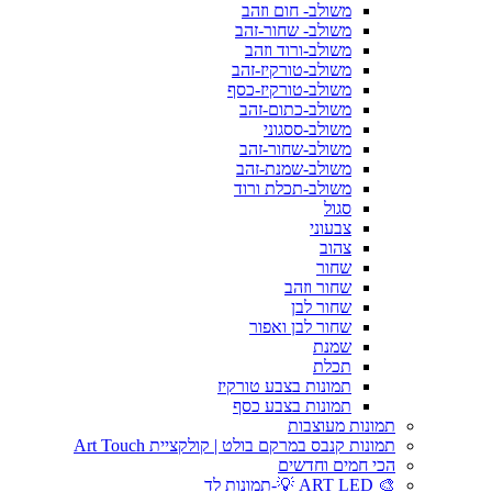
משולב- חום וזהב
משולב- שחור-זהב
משולב-ורוד וזהב
משולב-טורקיז-זהב
משולב-טורקיז-כסף
משולב-כתום-זהב
משולב-ססגוני
משולב-שחור-זהב
משולב-שמנת-זהב
משולב-תכלת ורוד
סגול
צבעוני
צהוב
שחור
שחור וזהב
שחור לבן
שחור לבן ואפור
שמנת
תכלת
תמונות בצבע טורקיז
תמונות בצבע כסף
תמונות מעוצבות
תמונות קנבס במרקם בולט | קולקציית Art Touch
הכי חמים וחדשים
🎨 ART LED 💡-תמונות לד