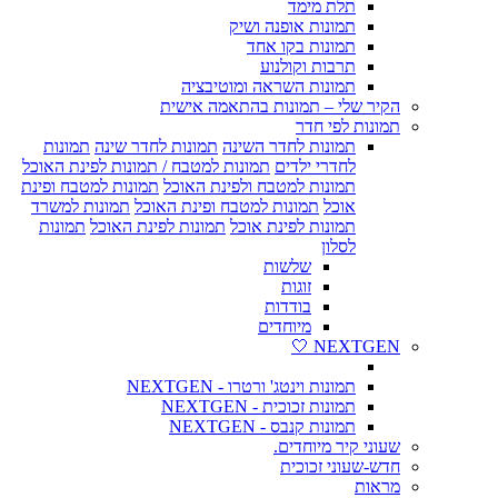
תלת מימד
תמונות אופנה ושיק
תמונות בקו אחד
תרבות וקולנוע
תמונות השראה ומוטיבציה
הקיר שלי – תמונות בהתאמה אישית
תמונות לפי חדר
תמונות לחדר השינה
תמונות לחדר שינה
תמונות
לחדרי ילדים
תמונות למטבח / תמונות לפינת האוכל
תמונות למטבח ולפינת האוכל
תמונות למטבח ופינת
אוכל
תמונות למטבח ופינת האוכל
תמונות למשרד
תמונות לפינת אוכל
תמונות לפינת האוכל
תמונות
לסלון
שלשות
זוגות
בודדות
מיוחדים
NEXTGEN 🤍
תמונות וינטג' ורטרו - NEXTGEN
תמונות זכוכית - NEXTGEN
תמונות קנבס - NEXTGEN
שעוני קיר מיוחדים.
חדש-שעוני זכוכית
מראות