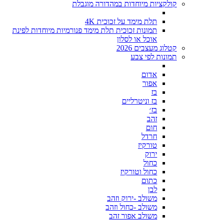
קולקציות מיוחדות במהדורה מוגבלת
תלת מימד על זכוכית 4K
תמונות זכוכית תלת מימד פנורמיות מיוחדות לפינת
אוכל או לסלון
קטלוג מעצבים 2026
תמונות לפי צבע
אדום
אפור
בז
בז וניטרליים
בז׳
זהב
חום
חרדל
טורקיז
ירוק
כחול
כחול וטורקיז
כתום
לבן
משולב -ירוק וזהב
משולב -כחול וזהב
משולב אפור זהב