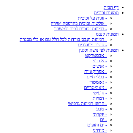
דף הבית
תמונות זכוכית
- זוגות על זכוכית
- שלשות זכוכית בהדפסה ישירה
- תמונות זכוכית לבית ולמשרד
תמונות קנבס
- תמונות קנבס בודדות לכל חלל עם או בלי מסגרת
- סטים מעוצבים
תמונות לפי נושא וסגנון
- אבסטרקט
- אורבני
- אנשים
- אפריקאיות
- בעלי חיים
- גאומטרי
- גיאומטריים
- גרפיטי
- דמויות
- חדש! תמונות גרפיטי
- טבע
- יוקרתי
- ים
- ים וחופים
- מודרני