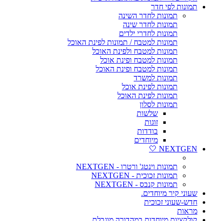
תמונות לפי חדר
תמונות לחדר השינה
תמונות לחדר שינה
תמונות לחדרי ילדים
תמונות למטבח / תמונות לפינת האוכל
תמונות למטבח ולפינת האוכל
תמונות למטבח ופינת אוכל
תמונות למטבח ופינת האוכל
תמונות למשרד
תמונות לפינת אוכל
תמונות לפינת האוכל
תמונות לסלון
שלשות
זוגות
בודדות
מיוחדים
NEXTGEN 🤍
תמונות וינטג' ורטרו - NEXTGEN
תמונות זכוכית - NEXTGEN
תמונות קנבס - NEXTGEN
שעוני קיר מיוחדים.
חדש-שעוני זכוכית
מראות
קולקציות מיוחדות במהדורה מוגבלת