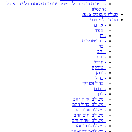
- תמונות זכוכית תלת מימד פנורמיות מיוחדות לפינת אוכל
או לסלון
קטלוג מעצבים 2026
תמונות לפי צבע
- אדום
- אפור
- בז
- בז וניטרליים
- בז׳
- זהב
- חום
- חרדל
- טורקיז
- ירוק
- כחול
- כחול וטורקיז
- כתום
- לבן
- משולב -ירוק וזהב
- משולב -כחול וזהב
- משולב אפור זהב
- משולב- חום וזהב
- משולב- שחור-זהב
- משולב-ורוד וזהב
- משולב-טורקיז-זהב