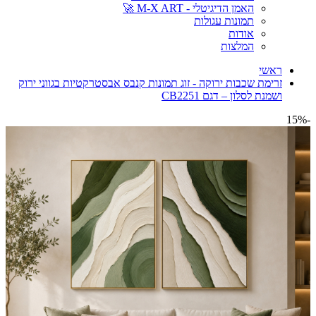
האמן הדיגיטלי - M-X ART 🚀
תמונות עגולות
אודות
המלצות
ראשי
זרימת שכבות ירוקה - זוג תמונות קנבס אבסטרקטיות בגווני ירוק
ושמנת לסלון – דגם CB2251
-15%