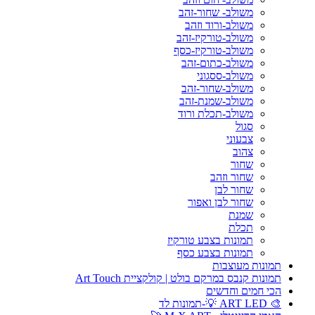
משולב- שחור-זהב
משולב-ורוד וזהב
משולב-טורקיז-זהב
משולב-טורקיז-כסף
משולב-כתום-זהב
משולב-ססגוני
משולב-שחור-זהב
משולב-שמנת-זהב
משולב-תכלת ורוד
סגול
צבעוני
צהוב
שחור
שחור וזהב
שחור לבן
שחור לבן ואפור
שמנת
תכלת
תמונות בצבע טורקיז
תמונות בצבע כסף
תמונות מעוצבות
תמונות קנבס במרקם בולט | קולקציית Art Touch
הכי חמים וחדשים
🎨 ART LED 💡-תמונות לד