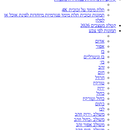
תלת מימד על זכוכית 4K
תמונות זכוכית תלת מימד פנורמיות מיוחדות לפינת אוכל או
לסלון
קטלוג מעצבים 2026
תמונות לפי צבע
אדום
אפור
בז
בז וניטרליים
בז׳
זהב
חום
חרדל
טורקיז
ירוק
כחול
כחול וטורקיז
כתום
לבן
משולב -ירוק וזהב
משולב -כחול וזהב
משולב אפור זהב
משולב- חום וזהב