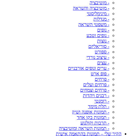
- מוטיבציה
- מוטיבציה והשראה
- מינימליסטי
- מנדלות
- משפטי השראה
- נופים
- נופים וטבע
- נוצות
- סוריאליזם
- ספורט
- עיצוב נורדי
- עצים
- ערים ונופים אורבניים
- פופ ארט
- פרחים
- פרחים ועלים
- פרחים וצמחים
- רבנים ויהדות
- רומנטי
- תלת מימד
- תמונות אופנה ושיק
- תמונות בקו אחד
- תרבות וקולנוע
- תמונות השראה ומוטיבציה
הקיר שלי – תמונות בהתאמה אישית