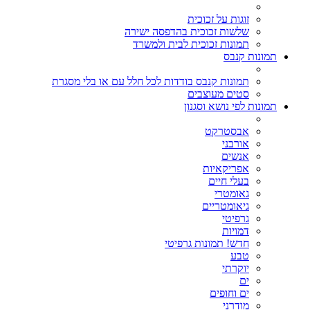
זוגות על זכוכית
שלשות זכוכית בהדפסה ישירה
תמונות זכוכית לבית ולמשרד
תמונות קנבס
תמונות קנבס בודדות לכל חלל עם או בלי מסגרת
סטים מעוצבים
תמונות לפי נושא וסגנון
אבסטרקט
אורבני
אנשים
אפריקאיות
בעלי חיים
גאומטרי
גיאומטריים
גרפיטי
דמויות
חדש! תמונות גרפיטי
טבע
יוקרתי
ים
ים וחופים
מודרני