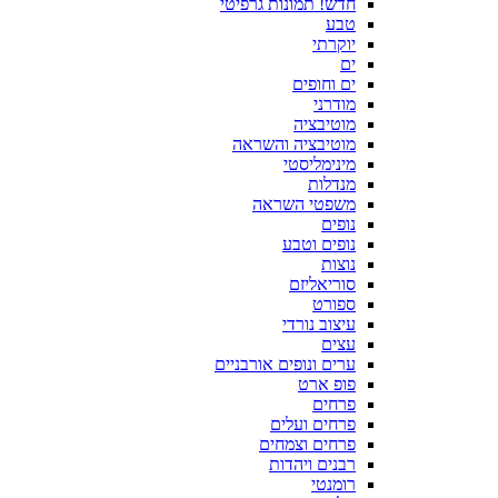
חדש! תמונות גרפיטי
טבע
יוקרתי
ים
ים וחופים
מודרני
מוטיבציה
מוטיבציה והשראה
מינימליסטי
מנדלות
משפטי השראה
נופים
נופים וטבע
נוצות
סוריאליזם
ספורט
עיצוב נורדי
עצים
ערים ונופים אורבניים
פופ ארט
פרחים
פרחים ועלים
פרחים וצמחים
רבנים ויהדות
רומנטי