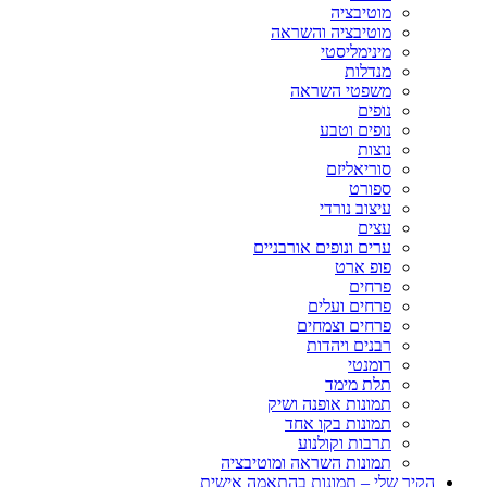
מוטיבציה
מוטיבציה והשראה
מינימליסטי
מנדלות
משפטי השראה
נופים
נופים וטבע
נוצות
סוריאליזם
ספורט
עיצוב נורדי
עצים
ערים ונופים אורבניים
פופ ארט
פרחים
פרחים ועלים
פרחים וצמחים
רבנים ויהדות
רומנטי
תלת מימד
תמונות אופנה ושיק
תמונות בקו אחד
תרבות וקולנוע
תמונות השראה ומוטיבציה
הקיר שלי – תמונות בהתאמה אישית