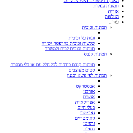
האמן הדיגיטלי - M-X ART 🚀
תמונות עגולות
אודות
המלצות
עוד...
תמונות זכוכית
זוגות על זכוכית
שלשות זכוכית בהדפסה ישירה
תמונות זכוכית לבית ולמשרד
תמונות קנבס
תמונות קנבס בודדות לכל חלל עם או בלי מסגרת
סטים מעוצבים
תמונות לפי נושא וסגנון
אבסטרקט
אורבני
אנשים
אפריקאיות
בעלי חיים
גאומטרי
גיאומטריים
גרפיטי
דמויות