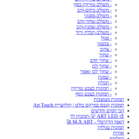
- משולב-טורקיז-כסף
- משולב-כתום-זהב
- משולב-ססגוני
- משולב-שחור-זהב
- משולב-שמנת-זהב
- משולב-תכלת ורוד
- סגול
- צבעוני
- צהוב
- שחור
- שחור וזהב
- שחור לבן
- שחור לבן ואפור
- שמנת
- תכלת
- תמונות בצבע טורקיז
- תמונות בצבע כסף
תמונות מעוצבות
תמונות קנבס במרקם בולט | קולקציית Art Touch
הכי חמים וחדשים
🎨 ART LED 💡-תמונות לד
האמן הדיגיטלי - M-X ART 🚀
תמונות עגולות
אודות
המלצות