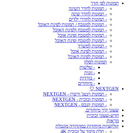
תמונות לפי חדר
- תמונות לחדר השינה
- תמונות לחדר שינה
- תמונות לחדרי ילדים
- תמונות למטבח / תמונות לפינת האוכל
- תמונות למטבח ולפינת האוכל
- תמונות למטבח ופינת אוכל
- תמונות למטבח ופינת האוכל
- תמונות למשרד
- תמונות לפינת אוכל
- תמונות לפינת האוכל
תמונות לסלון
- שלשות
- זוגות
- בודדות
- מיוחדים
NEXTGEN 🤍
- תמונות וינטג' ורטרו - NEXTGEN
- תמונות זכוכית - NEXTGEN
- תמונות קנבס - NEXTGEN
שעוני קיר מיוחדים.
חדש-שעוני זכוכית
מראות
קולקציות מיוחדות במהדורה מוגבלת
- תלת מימד על זכוכית 4K