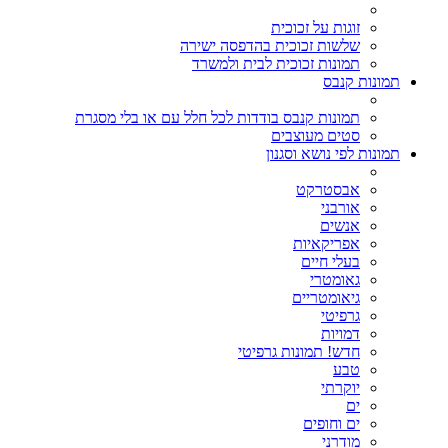
זוגות על זכוכית
שלשות זכוכית בהדפסה ישירה
תמונות זכוכית לבית ולמשרד
תמונות קנבס
תמונות קנבס בודדות לכל חלל עם או בלי מסגרת
סטים מעוצבים
תמונות לפי נושא וסגנון
אבסטרקט
אורבני
אנשים
אפריקאיות
בעלי חיים
גאומטרי
גיאומטריים
גרפיטי
דמויות
חדש! תמונות גרפיטי
טבע
יוקרתי
ים
ים וחופים
מודרני