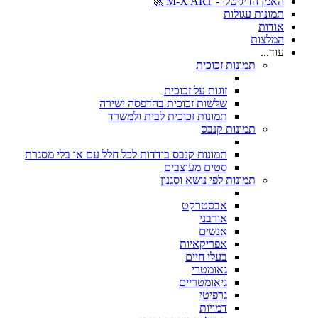
האמן הדיגיטלי - M-X ART 🚀
תמונות עגולות
אודות
המלצות
עוד...
תמונות זכוכית
זוגות על זכוכית
שלשות זכוכית בהדפסה ישירה
תמונות זכוכית לבית ולמשרד
תמונות קנבס
תמונות קנבס בודדות לכל חלל עם או בלי מסגרת
סטים מעוצבים
תמונות לפי נושא וסגנון
אבסטרקט
אורבני
אנשים
אפריקאיות
בעלי חיים
גאומטרי
גיאומטריים
גרפיטי
דמויות