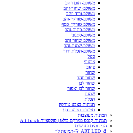
משולב- חום וזהב
משולב- שחור-זהב
משולב-ורוד וזהב
משולב-טורקיז-זהב
משולב-טורקיז-כסף
משולב-כתום-זהב
משולב-ססגוני
משולב-שחור-זהב
משולב-שמנת-זהב
משולב-תכלת ורוד
סגול
צבעוני
צהוב
שחור
שחור וזהב
שחור לבן
שחור לבן ואפור
שמנת
תכלת
תמונות בצבע טורקיז
תמונות בצבע כסף
תמונות מעוצבות
תמונות קנבס במרקם בולט | קולקציית Art Touch
הכי חמים וחדשים
🎨 ART LED 💡-תמונות לד