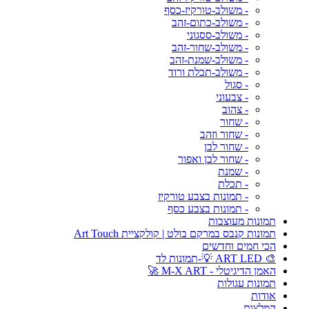
- משולב-טורקיז-כסף
- משולב-כתום-זהב
- משולב-ססגוני
- משולב-שחור-זהב
- משולב-שמנת-זהב
- משולב-תכלת ורוד
- סגול
- צבעוני
- צהוב
- שחור
- שחור וזהב
- שחור לבן
- שחור לבן ואפור
- שמנת
- תכלת
- תמונות בצבע טורקיז
- תמונות בצבע כסף
תמונות מעוצבות
תמונות קנבס במרקם בולט | קולקציית Art Touch
הכי חמים וחדשים
🎨 ART LED 💡-תמונות לד
האמן הדיגיטלי - M-X ART 🚀
תמונות עגולות
אודות
המלצות