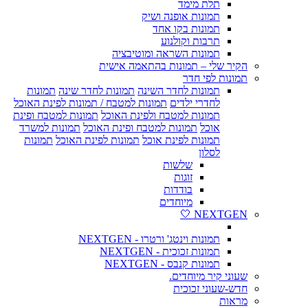
תלת מימד
תמונות אופנה ושיק
תמונות בקו אחד
תרבות וקולנוע
תמונות השראה ומוטיבציה
הקיר שלי – תמונות בהתאמה אישית
תמונות לפי חדר
תמונות לחדר השינה
תמונות לחדר שינה
תמונות
לחדרי ילדים
תמונות למטבח / תמונות לפינת האוכל
תמונות למטבח ולפינת האוכל
תמונות למטבח ופינת
אוכל
תמונות למטבח ופינת האוכל
תמונות למשרד
תמונות לפינת אוכל
תמונות לפינת האוכל
תמונות
לסלון
שלשות
זוגות
בודדות
מיוחדים
NEXTGEN 🤍
תמונות וינטג' ורטרו - NEXTGEN
תמונות זכוכית - NEXTGEN
תמונות קנבס - NEXTGEN
שעוני קיר מיוחדים.
חדש-שעוני זכוכית
מראות