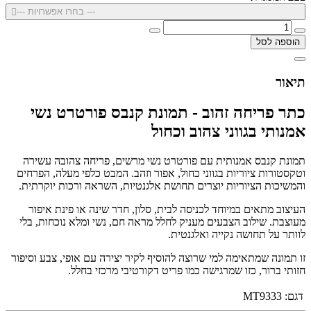
--- בחרו אפשרויות ---
הוספה לסל
תיאור
כתר פריחה זהוב - תמונת קנבס פורטרט נשי
אמנותי בגווני צהוב וכחול
תמונת קנבס אמנותית עם פורטרט נשי מרשים, פריחה צהובה עשירה
וטקסטורות ציוריות בגווני כחול, אפור וזהב. המבט כלפי מעלה, הפרחים
והמשיכות הציוריות יוצרים תחושת אלגנטיות, השראה ורכות יוקרתית.
העיצוב מתאים במיוחד לכניסה לבית, סלון, חדר שינה או פינת איפור
מעוצבת. שילוב הצבעים מעניק לחלל מראה חם, נשי ומלא נוכחות, בלי
לוותר על תחושה נקייה ואלגנטית.
זו תמונה שמתאימה למי שרוצה להוסיף לקיר יצירה עם אופי, צבע וסיפור
חזותי ברור, כזו שמרגישה כמו פריט דקורטיבי מרכזי בחלל.
דגם:
MT9333