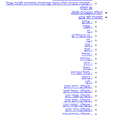
- תמונות זכוכית תלת מימד פנורמיות מיוחדות לפינת אוכל
או לסלון
קטלוג מעצבים 2026
תמונות לפי צבע
- אדום
- אפור
- בז
- בז וניטרליים
- בז׳
- זהב
- חום
- חרדל
- טורקיז
- ירוק
- כחול
- כחול וטורקיז
- כתום
- לבן
- משולב -ירוק וזהב
- משולב -כחול וזהב
- משולב אפור זהב
- משולב- חום וזהב
- משולב- שחור-זהב
- משולב-ורוד וזהב
- משולב-טורקיז-זהב