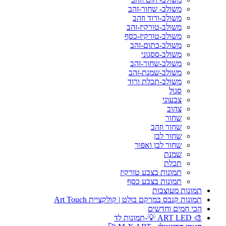
משולב- שחור-זהב
משולב-ורוד וזהב
משולב-טורקיז-זהב
משולב-טורקיז-כסף
משולב-כתום-זהב
משולב-ססגוני
משולב-שחור-זהב
משולב-שמנת-זהב
משולב-תכלת ורוד
סגול
צבעוני
צהוב
שחור
שחור וזהב
שחור לבן
שחור לבן ואפור
שמנת
תכלת
תמונות בצבע טורקיז
תמונות בצבע כסף
תמונות מעוצבות
תמונות קנבס במרקם בולט | קולקציית Art Touch
הכי חמים וחדשים
🎨 ART LED 💡-תמונות לד