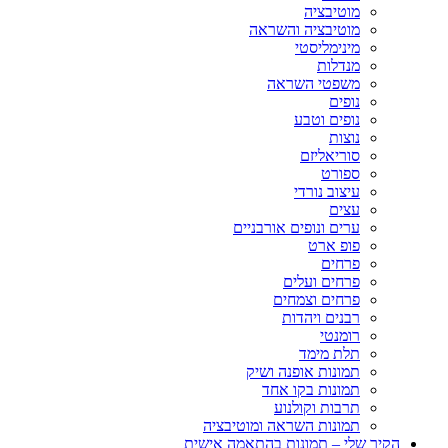
מוטיבציה
מוטיבציה והשראה
מינימליסטי
מנדלות
משפטי השראה
נופים
נופים וטבע
נוצות
סוריאליזם
ספורט
עיצוב נורדי
עצים
ערים ונופים אורבניים
פופ ארט
פרחים
פרחים ועלים
פרחים וצמחים
רבנים ויהדות
רומנטי
תלת מימד
תמונות אופנה ושיק
תמונות בקו אחד
תרבות וקולנוע
תמונות השראה ומוטיבציה
הקיר שלי – תמונות בהתאמה אישית