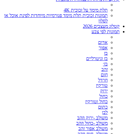
תלת מימד על זכוכית 4K
תמונות זכוכית תלת מימד פנורמיות מיוחדות לפינת אוכל או
לסלון
קטלוג מעצבים 2026
תמונות לפי צבע
אדום
אפור
בז
בז וניטרליים
בז׳
זהב
חום
חרדל
טורקיז
ירוק
כחול
כחול וטורקיז
כתום
לבן
משולב -ירוק וזהב
משולב -כחול וזהב
משולב אפור זהב
משולב- חום וזהב