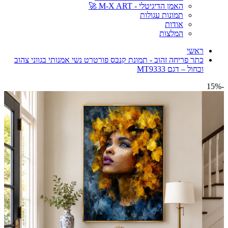
האמן הדיגיטלי - M-X ART 🚀
תמונות עגולות
אודות
המלצות
ראשי
כתר פריחה זהוב - תמונת קנבס פורטרט נשי אמנותי בגווני צהוב
וכחול – דגם MT9333
-15%