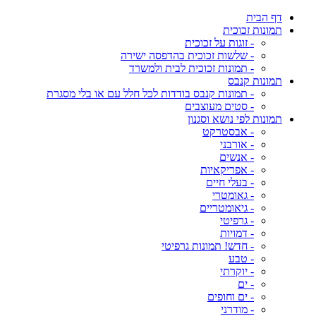
דף הבית
תמונות זכוכית
- זוגות על זכוכית
- שלשות זכוכית בהדפסה ישירה
- תמונות זכוכית לבית ולמשרד
תמונות קנבס
- תמונות קנבס בודדות לכל חלל עם או בלי מסגרת
- סטים מעוצבים
תמונות לפי נושא וסגנון
- אבסטרקט
- אורבני
- אנשים
- אפריקאיות
- בעלי חיים
- גאומטרי
- גיאומטריים
- גרפיטי
- דמויות
- חדש! תמונות גרפיטי
- טבע
- יוקרתי
- ים
- ים וחופים
- מודרני