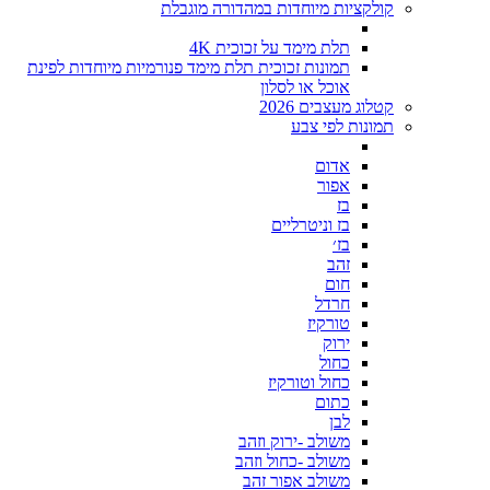
קולקציות מיוחדות במהדורה מוגבלת
תלת מימד על זכוכית 4K
תמונות זכוכית תלת מימד פנורמיות מיוחדות לפינת
אוכל או לסלון
קטלוג מעצבים 2026
תמונות לפי צבע
אדום
אפור
בז
בז וניטרליים
בז׳
זהב
חום
חרדל
טורקיז
ירוק
כחול
כחול וטורקיז
כתום
לבן
משולב -ירוק וזהב
משולב -כחול וזהב
משולב אפור זהב