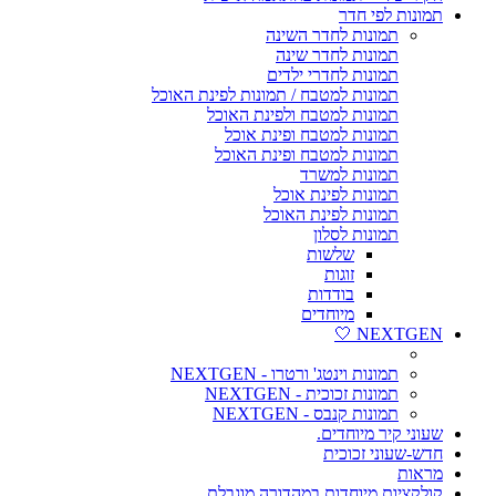
תמונות לפי חדר
תמונות לחדר השינה
תמונות לחדר שינה
תמונות לחדרי ילדים
תמונות למטבח / תמונות לפינת האוכל
תמונות למטבח ולפינת האוכל
תמונות למטבח ופינת אוכל
תמונות למטבח ופינת האוכל
תמונות למשרד
תמונות לפינת אוכל
תמונות לפינת האוכל
תמונות לסלון
שלשות
זוגות
בודדות
מיוחדים
NEXTGEN 🤍
תמונות וינטג' ורטרו - NEXTGEN
תמונות זכוכית - NEXTGEN
תמונות קנבס - NEXTGEN
שעוני קיר מיוחדים.
חדש-שעוני זכוכית
מראות
קולקציות מיוחדות במהדורה מוגבלת