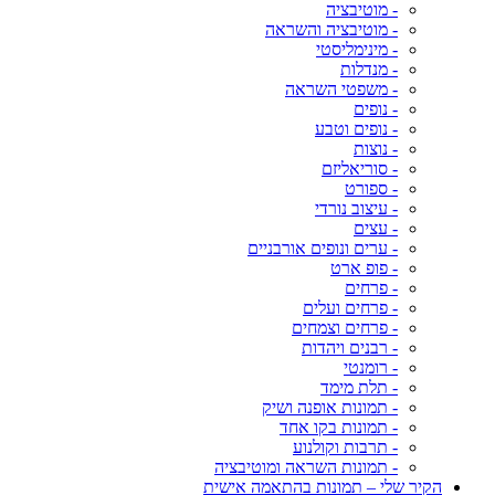
- מוטיבציה
- מוטיבציה והשראה
- מינימליסטי
- מנדלות
- משפטי השראה
- נופים
- נופים וטבע
- נוצות
- סוריאליזם
- ספורט
- עיצוב נורדי
- עצים
- ערים ונופים אורבניים
- פופ ארט
- פרחים
- פרחים ועלים
- פרחים וצמחים
- רבנים ויהדות
- רומנטי
- תלת מימד
- תמונות אופנה ושיק
- תמונות בקו אחד
- תרבות וקולנוע
- תמונות השראה ומוטיבציה
הקיר שלי – תמונות בהתאמה אישית