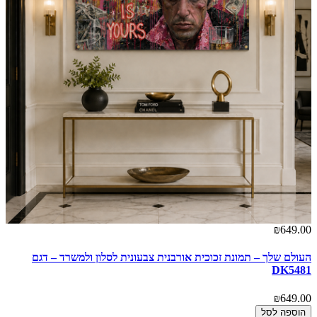
00
₪649.00
העולם שלך – תמונת זכוכית אורבנית צבעונית לסלון ולמשרד – דגם
2
DK5481
00
₪649.00
הוספה לסל