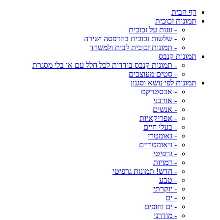
דף הבית
תמונות זכוכית
- זוגות על זכוכית
- שלשות זכוכית בהדפסה ישירה
- תמונות זכוכית לבית ולמשרד
תמונות קנבס
- תמונות קנבס בודדות לכל חלל עם או בלי מסגרת
- סטים מעוצבים
תמונות לפי נושא וסגנון
- אבסטרקט
- אורבני
- אנשים
- אפריקאיות
- בעלי חיים
- גאומטרי
- גיאומטריים
- גרפיטי
- דמויות
- חדש! תמונות גרפיטי
- טבע
- יוקרתי
- ים
- ים וחופים
- מודרני