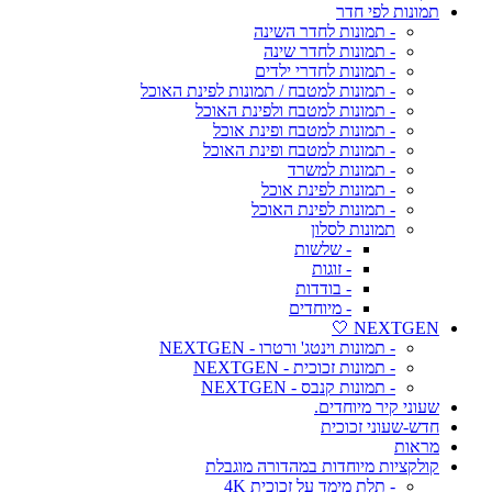
תמונות לפי חדר
- תמונות לחדר השינה
- תמונות לחדר שינה
- תמונות לחדרי ילדים
- תמונות למטבח / תמונות לפינת האוכל
- תמונות למטבח ולפינת האוכל
- תמונות למטבח ופינת אוכל
- תמונות למטבח ופינת האוכל
- תמונות למשרד
- תמונות לפינת אוכל
- תמונות לפינת האוכל
תמונות לסלון
- שלשות
- זוגות
- בודדות
- מיוחדים
NEXTGEN 🤍
- תמונות וינטג' ורטרו - NEXTGEN
- תמונות זכוכית - NEXTGEN
- תמונות קנבס - NEXTGEN
שעוני קיר מיוחדים.
חדש-שעוני זכוכית
מראות
קולקציות מיוחדות במהדורה מוגבלת
- תלת מימד על זכוכית 4K