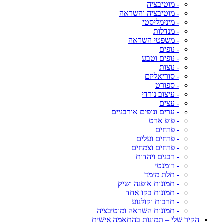
- מוטיבציה
- מוטיבציה והשראה
- מינימליסטי
- מנדלות
- משפטי השראה
- נופים
- נופים וטבע
- נוצות
- סוריאליזם
- ספורט
- עיצוב נורדי
- עצים
- ערים ונופים אורבניים
- פופ ארט
- פרחים
- פרחים ועלים
- פרחים וצמחים
- רבנים ויהדות
- רומנטי
- תלת מימד
- תמונות אופנה ושיק
- תמונות בקו אחד
- תרבות וקולנוע
- תמונות השראה ומוטיבציה
הקיר שלי – תמונות בהתאמה אישית