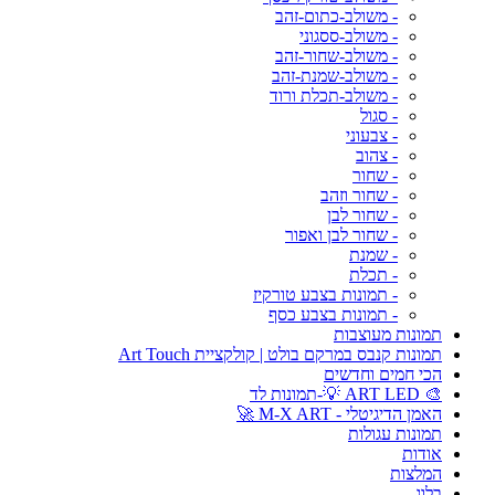
- משולב-כתום-זהב
- משולב-ססגוני
- משולב-שחור-זהב
- משולב-שמנת-זהב
- משולב-תכלת ורוד
- סגול
- צבעוני
- צהוב
- שחור
- שחור וזהב
- שחור לבן
- שחור לבן ואפור
- שמנת
- תכלת
- תמונות בצבע טורקיז
- תמונות בצבע כסף
תמונות מעוצבות
תמונות קנבס במרקם בולט | קולקציית Art Touch
הכי חמים וחדשים
🎨 ART LED 💡-תמונות לד
האמן הדיגיטלי - M-X ART 🚀
תמונות עגולות
אודות
המלצות
בלוג