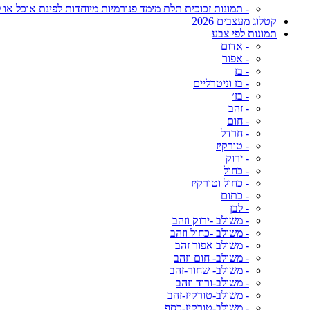
- תמונות זכוכית תלת מימד פנורמיות מיוחדות לפינת אוכל או ל
קטלוג מעצבים 2026
תמונות לפי צבע
- אדום
- אפור
- בז
- בז וניטרליים
- בז׳
- זהב
- חום
- חרדל
- טורקיז
- ירוק
- כחול
- כחול וטורקיז
- כתום
- לבן
- משולב -ירוק וזהב
- משולב -כחול וזהב
- משולב אפור זהב
- משולב- חום וזהב
- משולב- שחור-זהב
- משולב-ורוד וזהב
- משולב-טורקיז-זהב
- משולב-טורקיז-כסף