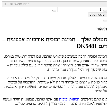
--- בחרו אפשרויות ---
הוספה לסל
תיאור
העולם שלך – תמונת זכוכית אורבנית צבעונית –
דגם DK5481
תמונת זכוכית רחבה בעיצוב פופ־ארט אורבני, עם דמות דרמטית במרכז,
טיפוגרפיה ניאונית, שטרות כסף, כתמי צבע ורקע גרפיטי עשיר בגווני
ורוד, שחור, אדום וזהב. היצירה יוצרת מראה חד, בועט ומלא נוכחות –
כזה שהופך קיר רגיל לנקודת עניין מרכזית.
הדגם מתאים במיוחד לסלון מודרני, משרד יצירתי, קליניקה עם אופי או
אזור כניסה שרוצים בו אמירה חזקה ולא שגרתית. ההדפסה על זכוכית
מעניקה לצבעים עומק וברק, והספייסרים יוצרים תחושת ריחוף אלגנטית
על הקיר.
אם אתם מחפשים
תמונות זכוכית
עם אופי אורבני, צבעוניות חזקה ונגיעה
קולנועית־אמנותית, הדגם הזה בנוי בדיוק לחללים שרוצים לבלוט.