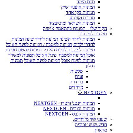
תלת מימד
תמונות אופנה ושיק
תמונות בקו אחד
תרבות וקולנוע
תמונות השראה ומוטיבציה
הקיר שלי – תמונות בהתאמה אישית
תמונות לפי חדר
תמונות לחדר השינה
תמונות לחדר שינה
תמונות
לחדרי ילדים
תמונות למטבח / תמונות לפינת האוכל
תמונות למטבח ולפינת האוכל
תמונות למטבח ופינת
אוכל
תמונות למטבח ופינת האוכל
תמונות למשרד
תמונות לפינת אוכל
תמונות לפינת האוכל
תמונות
לסלון
שלשות
זוגות
בודדות
מיוחדים
NEXTGEN 🤍
תמונות וינטג' ורטרו - NEXTGEN
תמונות זכוכית - NEXTGEN
תמונות קנבס - NEXTGEN
שעוני קיר מיוחדים.
חדש-שעוני זכוכית
מראות