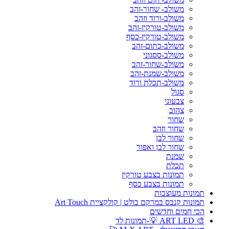
משולב- שחור-זהב
משולב-ורוד וזהב
משולב-טורקיז-זהב
משולב-טורקיז-כסף
משולב-כתום-זהב
משולב-ססגוני
משולב-שחור-זהב
משולב-שמנת-זהב
משולב-תכלת ורוד
סגול
צבעוני
צהוב
שחור
שחור וזהב
שחור לבן
שחור לבן ואפור
שמנת
תכלת
תמונות בצבע טורקיז
תמונות בצבע כסף
תמונות מעוצבות
תמונות קנבס במרקם בולט | קולקציית Art Touch
הכי חמים וחדשים
🎨 ART LED 💡-תמונות לד