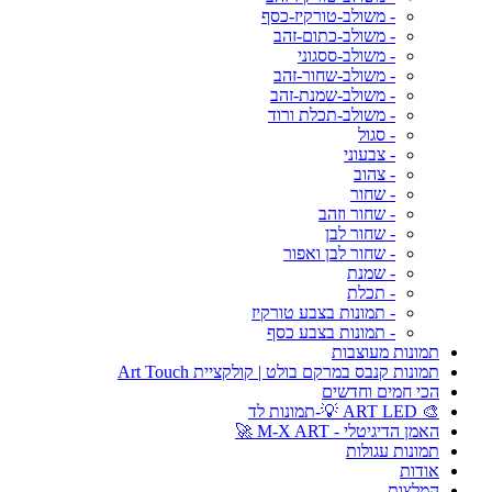
- משולב-טורקיז-כסף
- משולב-כתום-זהב
- משולב-ססגוני
- משולב-שחור-זהב
- משולב-שמנת-זהב
- משולב-תכלת ורוד
- סגול
- צבעוני
- צהוב
- שחור
- שחור וזהב
- שחור לבן
- שחור לבן ואפור
- שמנת
- תכלת
- תמונות בצבע טורקיז
- תמונות בצבע כסף
תמונות מעוצבות
תמונות קנבס במרקם בולט | קולקציית Art Touch
הכי חמים וחדשים
🎨 ART LED 💡-תמונות לד
האמן הדיגיטלי - M-X ART 🚀
תמונות עגולות
אודות
המלצות