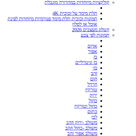
קולקציות מיוחדות במהדורה מוגבלת
תלת מימד על זכוכית 4K
תמונות זכוכית תלת מימד פנורמיות מיוחדות לפינת
אוכל או לסלון
קטלוג מעצבים 2026
תמונות לפי צבע
אדום
אפור
בז
בז וניטרליים
בז׳
זהב
חום
חרדל
טורקיז
ירוק
כחול
כחול וטורקיז
כתום
לבן
משולב -ירוק וזהב
משולב -כחול וזהב
משולב אפור זהב