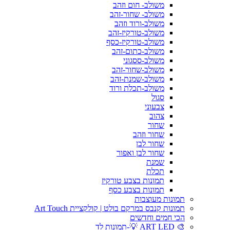
משולב- חום וזהב
משולב- שחור-זהב
משולב-ורוד וזהב
משולב-טורקיז-זהב
משולב-טורקיז-כסף
משולב-כתום-זהב
משולב-ססגוני
משולב-שחור-זהב
משולב-שמנת-זהב
משולב-תכלת ורוד
סגול
צבעוני
צהוב
שחור
שחור וזהב
שחור לבן
שחור לבן ואפור
שמנת
תכלת
תמונות בצבע טורקיז
תמונות בצבע כסף
תמונות מעוצבות
תמונות קנבס במרקם בולט | קולקציית Art Touch
הכי חמים וחדשים
🎨 ART LED 💡-תמונות לד