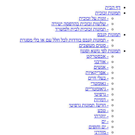
דף הבית
תמונות זכוכית
- זוגות על זכוכית
- שלשות זכוכית בהדפסה ישירה
- תמונות זכוכית לבית ולמשרד
תמונות קנבס
- תמונות קנבס בודדות לכל חלל עם או בלי מסגרת
- סטים מעוצבים
תמונות לפי נושא וסגנון
- אבסטרקט
- אורבני
- אנשים
- אפריקאיות
- בעלי חיים
- גאומטרי
- גיאומטריים
- גרפיטי
- דמויות
- חדש! תמונות גרפיטי
- טבע
- יוקרתי
- ים
- ים וחופים
- מודרני