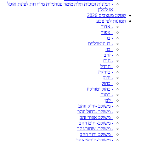
- תמונות זכוכית תלת מימד פנורמיות מיוחדות לפינת אוכל
או לסלון
קטלוג מעצבים 2026
תמונות לפי צבע
- אדום
- אפור
- בז
- בז וניטרליים
- בז׳
- זהב
- חום
- חרדל
- טורקיז
- ירוק
- כחול
- כחול וטורקיז
- כתום
- לבן
- משולב -ירוק וזהב
- משולב -כחול וזהב
- משולב אפור זהב
- משולב- חום וזהב
- משולב- שחור-זהב
- משולב-ורוד וזהב
- משולב-טורקיז-זהב