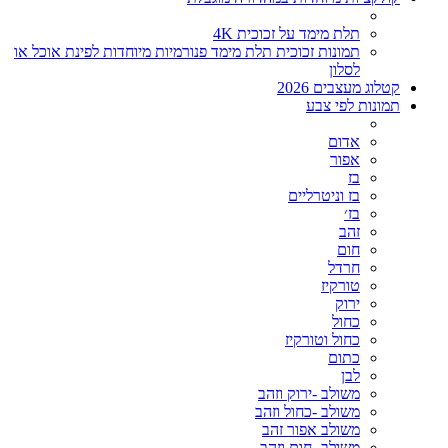
תלת מימד על זכוכית 4K
תמונות זכוכית תלת מימד פנורמיות מיוחדות לפינת אוכל או
לסלון
קטלוג מעצבים 2026
תמונות לפי צבע
אדום
אפור
בז
בז וניטרליים
בז׳
זהב
חום
חרדל
טורקיז
ירוק
כחול
כחול וטורקיז
כתום
לבן
משולב -ירוק וזהב
משולב -כחול וזהב
משולב אפור זהב
משולב- חום וזהב