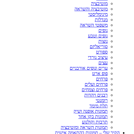
מוטיבציה
מוטיבציה והשראה
מינימליסטי
מנדלות
משפטי השראה
נופים
נופים וטבע
נוצות
סוריאליזם
ספורט
עיצוב נורדי
עצים
ערים ונופים אורבניים
פופ ארט
פרחים
פרחים ועלים
פרחים וצמחים
רבנים ויהדות
רומנטי
תלת מימד
תמונות אופנה ושיק
תמונות בקו אחד
תרבות וקולנוע
תמונות השראה ומוטיבציה
הקיר שלי – תמונות בהתאמה אישית