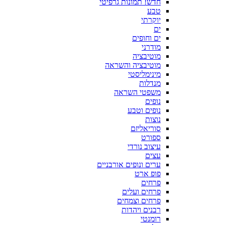
חדש! תמונות גרפיטי
טבע
יוקרתי
ים
ים וחופים
מודרני
מוטיבציה
מוטיבציה והשראה
מינימליסטי
מנדלות
משפטי השראה
נופים
נופים וטבע
נוצות
סוריאליזם
ספורט
עיצוב נורדי
עצים
ערים ונופים אורבניים
פופ ארט
פרחים
פרחים ועלים
פרחים וצמחים
רבנים ויהדות
רומנטי