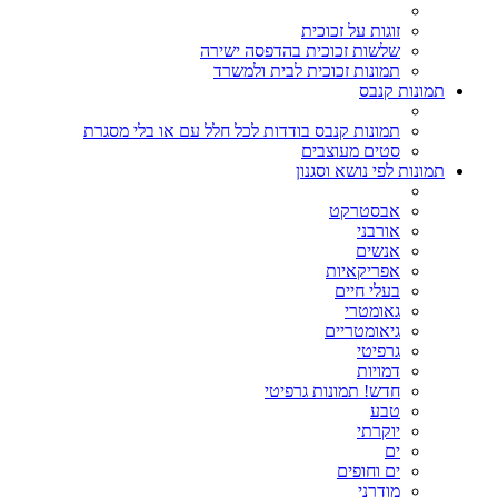
זוגות על זכוכית
שלשות זכוכית בהדפסה ישירה
תמונות זכוכית לבית ולמשרד
תמונות קנבס
תמונות קנבס בודדות לכל חלל עם או בלי מסגרת
סטים מעוצבים
תמונות לפי נושא וסגנון
אבסטרקט
אורבני
אנשים
אפריקאיות
בעלי חיים
גאומטרי
גיאומטריים
גרפיטי
דמויות
חדש! תמונות גרפיטי
טבע
יוקרתי
ים
ים וחופים
מודרני