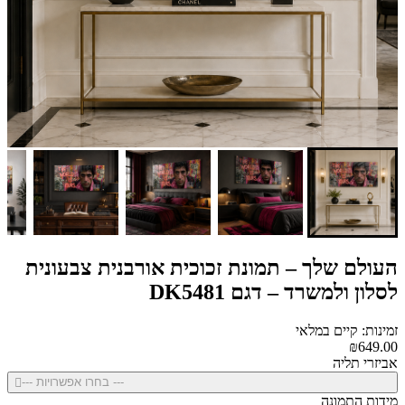
העולם שלך – תמונת זכוכית אורבנית צבעונית
לסלון ולמשרד – דגם DK5481
זמינות: קיים במלאי
₪649.00
אביזרי תליה
--- בחרו אפשרויות ---
מידות התמונה