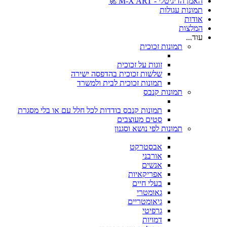
האמן הדיגיטלי - M-X ART 🚀
תמונות עגולות
אודות
המלצות
עוד...
תמונות זכוכית
זוגות על זכוכית
שלשות זכוכית בהדפסה ישירה
תמונות זכוכית לבית ולמשרד
תמונות קנבס
תמונות קנבס בודדות לכל חלל עם או בלי מסגרת
סטים מעוצבים
תמונות לפי נושא וסגנון
אבסטרקט
אורבני
אנשים
אפריקאיות
בעלי חיים
גאומטרי
גיאומטריים
גרפיטי
דמויות