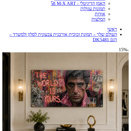
האמן הדיגיטלי - M-X ART 🚀
תמונות עגולות
אודות
המלצות
ראשי
העולם שלך – תמונת זכוכית אורבנית צבעונית לסלון ולמשרד –
דגם DK5481
-15%