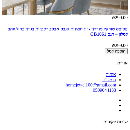
00
₪299.00
פסיפס טורקיז מודרני - זוג תמונות קנבס אבסטרקטיות בגווני כחול וזהב
קו
לסלון – דגם CB1061
2
00
₪299.00
הוספה לסל
אודות
אודות
המלצות
homejewel100@gmail.com
0509044133
שירות לקוחות