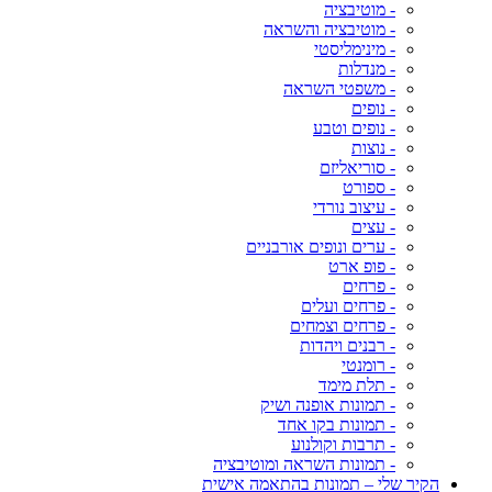
- מוטיבציה
- מוטיבציה והשראה
- מינימליסטי
- מנדלות
- משפטי השראה
- נופים
- נופים וטבע
- נוצות
- סוריאליזם
- ספורט
- עיצוב נורדי
- עצים
- ערים ונופים אורבניים
- פופ ארט
- פרחים
- פרחים ועלים
- פרחים וצמחים
- רבנים ויהדות
- רומנטי
- תלת מימד
- תמונות אופנה ושיק
- תמונות בקו אחד
- תרבות וקולנוע
- תמונות השראה ומוטיבציה
הקיר שלי – תמונות בהתאמה אישית