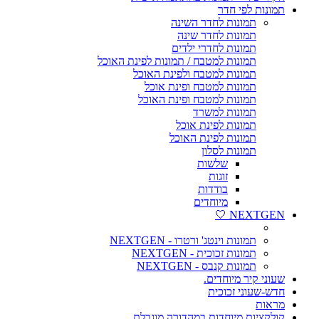
תמונות לפי חדר
תמונות לחדר השינה
תמונות לחדר שינה
תמונות לחדרי ילדים
תמונות למטבח / תמונות לפינת האוכל
תמונות למטבח ולפינת האוכל
תמונות למטבח ופינת אוכל
תמונות למטבח ופינת האוכל
תמונות למשרד
תמונות לפינת אוכל
תמונות לפינת האוכל
תמונות לסלון
שלשות
זוגות
בודדות
מיוחדים
NEXTGEN 🤍
תמונות וינטג' ורטרו - NEXTGEN
תמונות זכוכית - NEXTGEN
תמונות קנבס - NEXTGEN
שעוני קיר מיוחדים.
חדש-שעוני זכוכית
מראות
קולקציות מיוחדות במהדורה מוגבלת