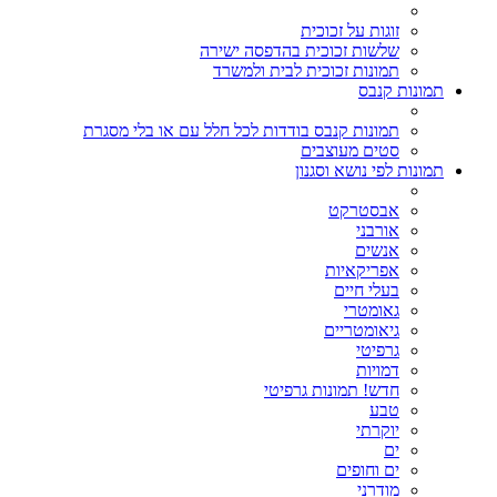
זוגות על זכוכית
שלשות זכוכית בהדפסה ישירה
תמונות זכוכית לבית ולמשרד
תמונות קנבס
תמונות קנבס בודדות לכל חלל עם או בלי מסגרת
סטים מעוצבים
תמונות לפי נושא וסגנון
אבסטרקט
אורבני
אנשים
אפריקאיות
בעלי חיים
גאומטרי
גיאומטריים
גרפיטי
דמויות
חדש! תמונות גרפיטי
טבע
יוקרתי
ים
ים וחופים
מודרני