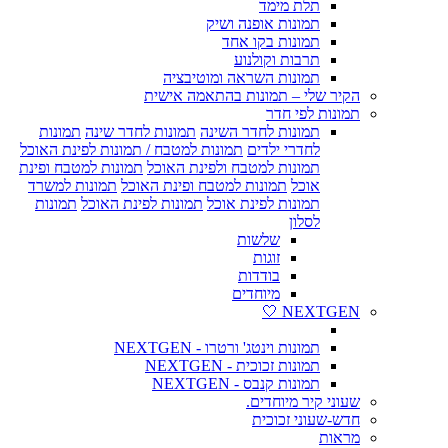
תלת מימד
תמונות אופנה ושיק
תמונות בקו אחד
תרבות וקולנוע
תמונות השראה ומוטיבציה
הקיר שלי – תמונות בהתאמה אישית
תמונות לפי חדר
תמונות לחדר השינה
תמונות לחדר שינה
תמונות
לחדרי ילדים
תמונות למטבח / תמונות לפינת האוכל
תמונות למטבח ולפינת האוכל
תמונות למטבח ופינת
אוכל
תמונות למטבח ופינת האוכל
תמונות למשרד
תמונות לפינת אוכל
תמונות לפינת האוכל
תמונות
לסלון
שלשות
זוגות
בודדות
מיוחדים
NEXTGEN 🤍
תמונות וינטג' ורטרו - NEXTGEN
תמונות זכוכית - NEXTGEN
תמונות קנבס - NEXTGEN
שעוני קיר מיוחדים.
חדש-שעוני זכוכית
מראות