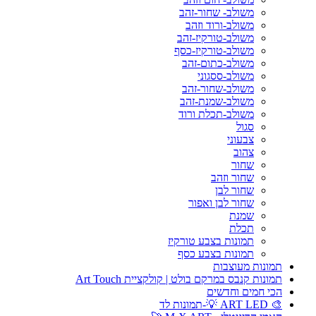
משולב- שחור-זהב
משולב-ורוד וזהב
משולב-טורקיז-זהב
משולב-טורקיז-כסף
משולב-כתום-זהב
משולב-ססגוני
משולב-שחור-זהב
משולב-שמנת-זהב
משולב-תכלת ורוד
סגול
צבעוני
צהוב
שחור
שחור וזהב
שחור לבן
שחור לבן ואפור
שמנת
תכלת
תמונות בצבע טורקיז
תמונות בצבע כסף
תמונות מעוצבות
תמונות קנבס במרקם בולט | קולקציית Art Touch
הכי חמים וחדשים
🎨 ART LED 💡-תמונות לד