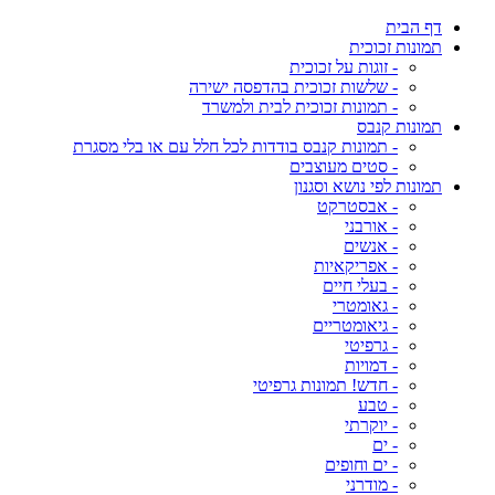
דף הבית
תמונות זכוכית
- זוגות על זכוכית
- שלשות זכוכית בהדפסה ישירה
- תמונות זכוכית לבית ולמשרד
תמונות קנבס
- תמונות קנבס בודדות לכל חלל עם או בלי מסגרת
- סטים מעוצבים
תמונות לפי נושא וסגנון
- אבסטרקט
- אורבני
- אנשים
- אפריקאיות
- בעלי חיים
- גאומטרי
- גיאומטריים
- גרפיטי
- דמויות
- חדש! תמונות גרפיטי
- טבע
- יוקרתי
- ים
- ים וחופים
- מודרני