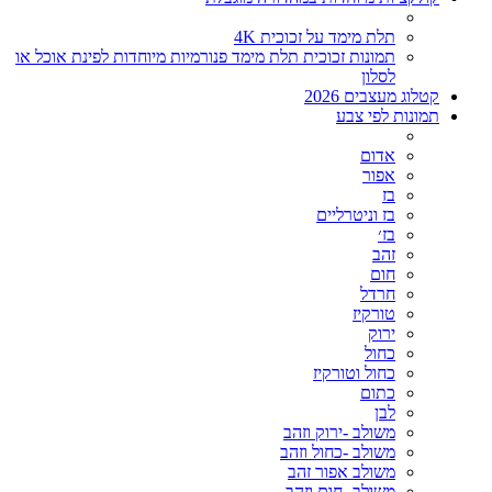
תלת מימד על זכוכית 4K
תמונות זכוכית תלת מימד פנורמיות מיוחדות לפינת אוכל או
לסלון
קטלוג מעצבים 2026
תמונות לפי צבע
אדום
אפור
בז
בז וניטרליים
בז׳
זהב
חום
חרדל
טורקיז
ירוק
כחול
כחול וטורקיז
כתום
לבן
משולב -ירוק וזהב
משולב -כחול וזהב
משולב אפור זהב
משולב- חום וזהב