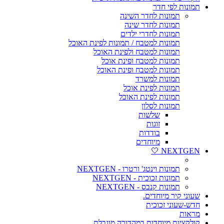
תמונות לפי חדר
תמונות לחדר השינה
תמונות לחדר שינה
תמונות לחדרי ילדים
תמונות למטבח / תמונות לפינת האוכל
תמונות למטבח ולפינת האוכל
תמונות למטבח ופינת אוכל
תמונות למטבח ופינת האוכל
תמונות למשרד
תמונות לפינת אוכל
תמונות לפינת האוכל
תמונות לסלון
שלשות
זוגות
בודדות
מיוחדים
NEXTGEN 🤍
תמונות וינטג' ורטרו - NEXTGEN
תמונות זכוכית - NEXTGEN
תמונות קנבס - NEXTGEN
שעוני קיר מיוחדים.
חדש-שעוני זכוכית
מראות
קולקציות מיוחדות במהדורה מוגבלת