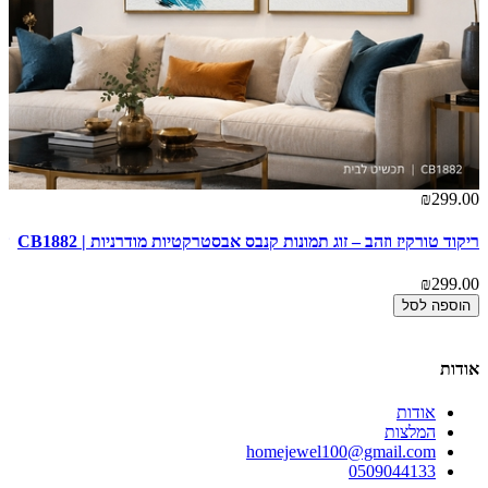
00
₪299.00
ריקוד טורקיז וזהב – זוג תמונות קנבס אבסטרקטיות מודרניות | CB1882
שכ
2
₪299.00
00
הוספה לסל
אודות
אודות
המלצות
homejewel100@gmail.com
0509044133