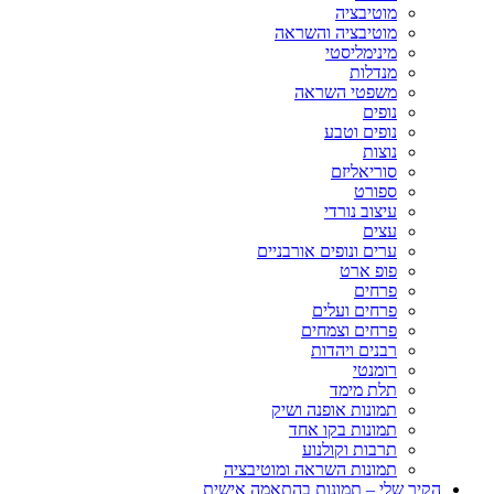
מוטיבציה
מוטיבציה והשראה
מינימליסטי
מנדלות
משפטי השראה
נופים
נופים וטבע
נוצות
סוריאליזם
ספורט
עיצוב נורדי
עצים
ערים ונופים אורבניים
פופ ארט
פרחים
פרחים ועלים
פרחים וצמחים
רבנים ויהדות
רומנטי
תלת מימד
תמונות אופנה ושיק
תמונות בקו אחד
תרבות וקולנוע
תמונות השראה ומוטיבציה
הקיר שלי – תמונות בהתאמה אישית