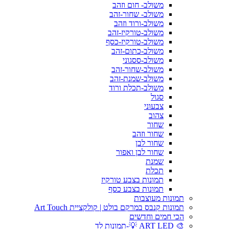
משולב- חום וזהב
משולב- שחור-זהב
משולב-ורוד וזהב
משולב-טורקיז-זהב
משולב-טורקיז-כסף
משולב-כתום-זהב
משולב-ססגוני
משולב-שחור-זהב
משולב-שמנת-זהב
משולב-תכלת ורוד
סגול
צבעוני
צהוב
שחור
שחור וזהב
שחור לבן
שחור לבן ואפור
שמנת
תכלת
תמונות בצבע טורקיז
תמונות בצבע כסף
תמונות מעוצבות
תמונות קנבס במרקם בולט | קולקציית Art Touch
הכי חמים וחדשים
🎨 ART LED 💡-תמונות לד