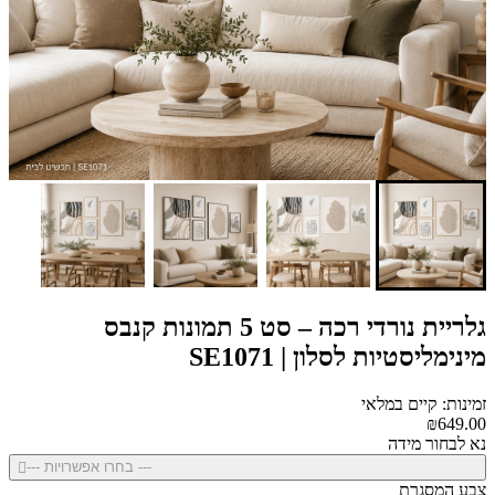
גלריית נורדי רכה – סט 5 תמונות קנבס
מינימליסטיות לסלון | SE1071
זמינות: קיים במלאי
₪649.00
נא לבחור מידה
--- בחרו אפשרויות ---
צבע המסגרת