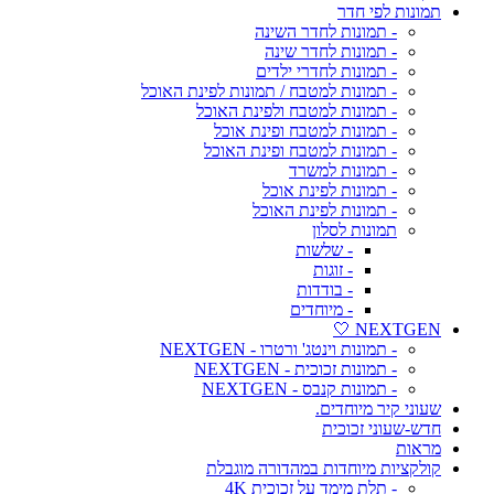
תמונות לפי חדר
- תמונות לחדר השינה
- תמונות לחדר שינה
- תמונות לחדרי ילדים
- תמונות למטבח / תמונות לפינת האוכל
- תמונות למטבח ולפינת האוכל
- תמונות למטבח ופינת אוכל
- תמונות למטבח ופינת האוכל
- תמונות למשרד
- תמונות לפינת אוכל
- תמונות לפינת האוכל
תמונות לסלון
- שלשות
- זוגות
- בודדות
- מיוחדים
NEXTGEN 🤍
- תמונות וינטג' ורטרו - NEXTGEN
- תמונות זכוכית - NEXTGEN
- תמונות קנבס - NEXTGEN
שעוני קיר מיוחדים.
חדש-שעוני זכוכית
מראות
קולקציות מיוחדות במהדורה מוגבלת
- תלת מימד על זכוכית 4K