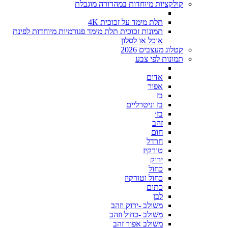
קולקציות מיוחדות במהדורה מוגבלת
תלת מימד על זכוכית 4K
תמונות זכוכית תלת מימד פנורמיות מיוחדות לפינת
אוכל או לסלון
קטלוג מעצבים 2026
תמונות לפי צבע
אדום
אפור
בז
בז וניטרליים
בז׳
זהב
חום
חרדל
טורקיז
ירוק
כחול
כחול וטורקיז
כתום
לבן
משולב -ירוק וזהב
משולב -כחול וזהב
משולב אפור זהב