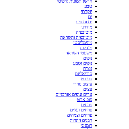
חדש! תמונות גרפיטי
טבע
יוקרתי
ים
ים וחופים
מודרני
מוטיבציה
מוטיבציה והשראה
מינימליסטי
מנדלות
משפטי השראה
נופים
נופים וטבע
נוצות
סוריאליזם
ספורט
עיצוב נורדי
עצים
ערים ונופים אורבניים
פופ ארט
פרחים
פרחים ועלים
פרחים וצמחים
רבנים ויהדות
רומנטי