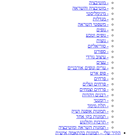
- מוטיבציה
- מוטיבציה והשראה
- מינימליסטי
- מנדלות
- משפטי השראה
- נופים
- נופים וטבע
- נוצות
- סוריאליזם
- ספורט
- עיצוב נורדי
- עצים
- ערים ונופים אורבניים
- פופ ארט
- פרחים
- פרחים ועלים
- פרחים וצמחים
- רבנים ויהדות
- רומנטי
- תלת מימד
- תמונות אופנה ושיק
- תמונות בקו אחד
- תרבות וקולנוע
- תמונות השראה ומוטיבציה
הקיר שלי – תמונות בהתאמה אישית