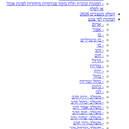
- תמונות זכוכית תלת מימד פנורמיות מיוחדות לפינת אוכל
או לסלון
קטלוג מעצבים 2026
תמונות לפי צבע
- אדום
- אפור
- בז
- בז וניטרליים
- בז׳
- זהב
- חום
- חרדל
- טורקיז
- ירוק
- כחול
- כחול וטורקיז
- כתום
- לבן
- משולב -ירוק וזהב
- משולב -כחול וזהב
- משולב אפור זהב
- משולב- חום וזהב
- משולב- שחור-זהב
- משולב-ורוד וזהב
- משולב-טורקיז-זהב