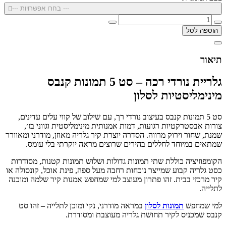
--- בחרו אפשרויות ---
הוספה לסל
תיאור
גלריית נורדי רכה – סט 5 תמונות קנבס
מינימליסטיות לסלון
סט 5 תמונות קנבס בעיצוב נורדי רך, עם שילוב של קווי עלים עדינים,
צורות אבסטרקטיות רגועות, דמות אמנותית מינימליסטית וגווני בז׳,
שמנת, שחור וירוק מרווה. הסדרה יוצרת קיר גלריה מאוזן, מודרני ומאוורר
שמתאים במיוחד לחללים בהירים שרוצים מראה יוקרתי בלי עומס.
הקומפוזיציה כוללת שתי תמונות גדולות ושלוש תמונות קטנות, מסודרות
כסט גלריה קבוע שמייצר נוכחות רחבה מעל ספה, פינת אוכל, קונסולה או
קיר מרכזי בבית. זהו פתרון מעוצב למי שמחפש אמנות קיר שלמה ומוכנה
לתלייה.
למי שמחפש
תמונות לסלון
במראה מודרני, נקי ומוכן לתלייה – זהו סט
קנבס שמכניס לקיר תחושת גלריה מעוצבת ומסודרת.