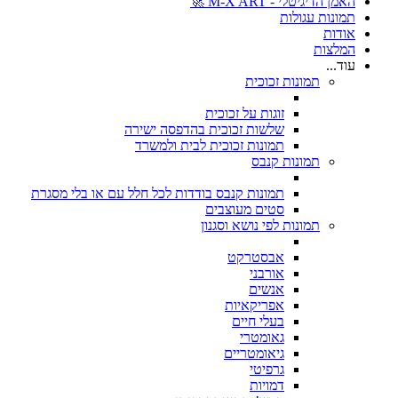
האמן הדיגיטלי - M-X ART 🚀
תמונות עגולות
אודות
המלצות
עוד...
תמונות זכוכית
זוגות על זכוכית
שלשות זכוכית בהדפסה ישירה
תמונות זכוכית לבית ולמשרד
תמונות קנבס
תמונות קנבס בודדות לכל חלל עם או בלי מסגרת
סטים מעוצבים
תמונות לפי נושא וסגנון
אבסטרקט
אורבני
אנשים
אפריקאיות
בעלי חיים
גאומטרי
גיאומטריים
גרפיטי
דמויות