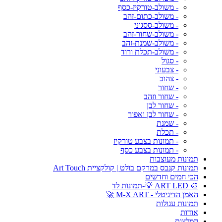
- משולב-טורקיז-כסף
- משולב-כתום-זהב
- משולב-ססגוני
- משולב-שחור-זהב
- משולב-שמנת-זהב
- משולב-תכלת ורוד
- סגול
- צבעוני
- צהוב
- שחור
- שחור וזהב
- שחור לבן
- שחור לבן ואפור
- שמנת
- תכלת
- תמונות בצבע טורקיז
- תמונות בצבע כסף
תמונות מעוצבות
תמונות קנבס במרקם בולט | קולקציית Art Touch
הכי חמים וחדשים
🎨 ART LED 💡-תמונות לד
האמן הדיגיטלי - M-X ART 🚀
תמונות עגולות
אודות
המלצות