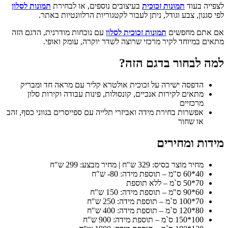
לצפייה בעוד
תמונות זכוכית
בעיצובים נוספים, או לבחירת
תמונות לסלון
לפי סגנון, צבע וגודל, ניתן לעבור לקטגוריות הרלוונטיות באתר.
אם אתם מחפשים
תמונות זכוכית לסלון
עם נוכחות מודרנית, הדגם הזה
מתאים במיוחד לקיר מרכזי שרוצה לשדר יוקרה, עומק ואופי.
למה לבחור בדגם הזה?
הדפסה ישירה על זכוכית אולטרא קליר עם מראה חד ומבריק
מתאים לקירות אנכיים, קונסולות, פינות עבודה וקירות סלון
מרכזיים
אפשרות בחירת מידה ואביזרי תלייה עם ספייסרים בגווני כסף, זהב
או שחור
מידות ומחירים
מחיר מוצר בסיס: 329 ש"ח | מחיר מבצע: 299 ש"ח
40*60 ס"מ – תוספת מידה: 80- ש"ח
70*50 ס`מ – ללא תוספת
60*90 ס"מ – תוספת מידה: 150 ש"ח
70*100 ס`מ – תוספת מידה: 250 ש"ח
80*120 ס`מ – תוספת מידה: 400 ש"ח
100*150 ס`מ – תוספת מידה: 900 ש"ח