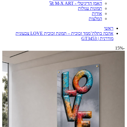
האמן הדיגיטלי - M-X ART 🚀
תמונות עגולות
אודות
המלצות
ראשי
אהבה בתלת־ממד זכוכית – תמונת זכוכית LOVE צבעונית
מודרנית | GT3453
-15%