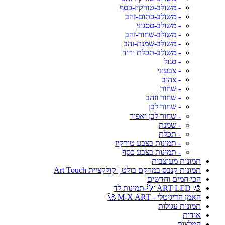
- משולב-טורקיז-כסף
- משולב-כתום-זהב
- משולב-ססגוני
- משולב-שחור-זהב
- משולב-שמנת-זהב
- משולב-תכלת ורוד
- סגול
- צבעוני
- צהוב
- שחור
- שחור וזהב
- שחור לבן
- שחור לבן ואפור
- שמנת
- תכלת
- תמונות בצבע טורקיז
- תמונות בצבע כסף
תמונות מעוצבות
תמונות קנבס במרקם בולט | קולקציית Art Touch
הכי חמים וחדשים
🎨 ART LED 💡-תמונות לד
האמן הדיגיטלי - M-X ART 🚀
תמונות עגולות
אודות
המלצות