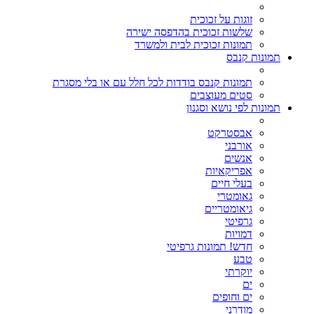
זוגות על זכוכית
שלשות זכוכית בהדפסה ישירה
תמונות זכוכית לבית ולמשרד
תמונות קנבס
תמונות קנבס בודדות לכל חלל עם או בלי מסגרת
סטים מעוצבים
תמונות לפי נושא וסגנון
אבסטרקט
אורבני
אנשים
אפריקאיות
בעלי חיים
גאומטרי
גיאומטריים
גרפיטי
דמויות
חדש! תמונות גרפיטי
טבע
יוקרתי
ים
ים וחופים
מודרני