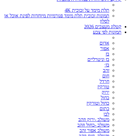
תלת מימד על זכוכית 4K
תמונות זכוכית תלת מימד פנורמיות מיוחדות לפינת אוכל או
לסלון
קטלוג מעצבים 2026
תמונות לפי צבע
אדום
אפור
בז
בז וניטרליים
בז׳
זהב
חום
חרדל
טורקיז
ירוק
כחול
כחול וטורקיז
כתום
לבן
משולב -ירוק וזהב
משולב -כחול וזהב
משולב אפור זהב
משולב- חום וזהב