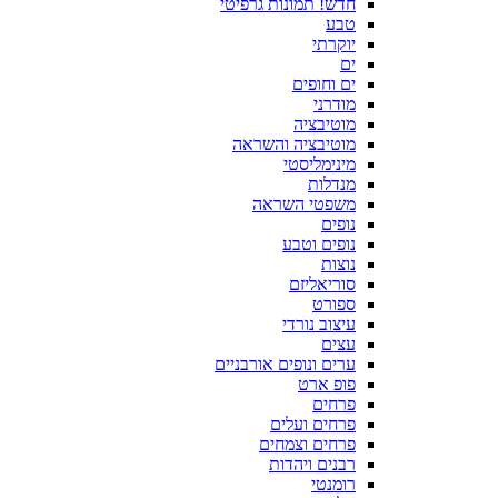
חדש! תמונות גרפיטי
טבע
יוקרתי
ים
ים וחופים
מודרני
מוטיבציה
מוטיבציה והשראה
מינימליסטי
מנדלות
משפטי השראה
נופים
נופים וטבע
נוצות
סוריאליזם
ספורט
עיצוב נורדי
עצים
ערים ונופים אורבניים
פופ ארט
פרחים
פרחים ועלים
פרחים וצמחים
רבנים ויהדות
רומנטי