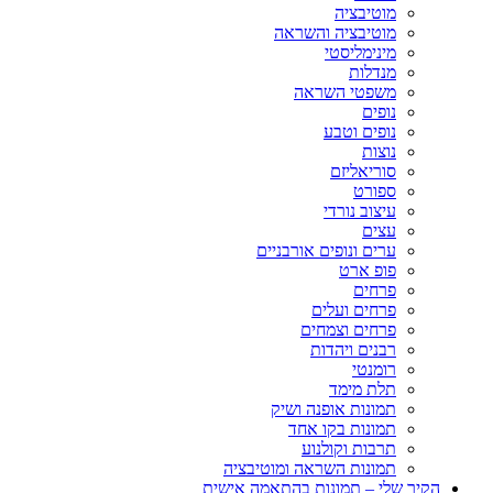
מוטיבציה
מוטיבציה והשראה
מינימליסטי
מנדלות
משפטי השראה
נופים
נופים וטבע
נוצות
סוריאליזם
ספורט
עיצוב נורדי
עצים
ערים ונופים אורבניים
פופ ארט
פרחים
פרחים ועלים
פרחים וצמחים
רבנים ויהדות
רומנטי
תלת מימד
תמונות אופנה ושיק
תמונות בקו אחד
תרבות וקולנוע
תמונות השראה ומוטיבציה
הקיר שלי – תמונות בהתאמה אישית