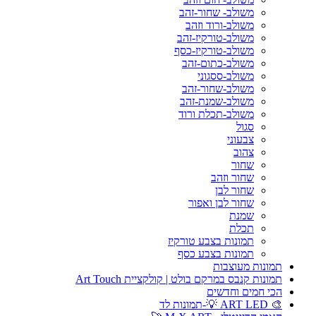
משולב- שחור-זהב
משולב-ורוד וזהב
משולב-טורקיז-זהב
משולב-טורקיז-כסף
משולב-כתום-זהב
משולב-ססגוני
משולב-שחור-זהב
משולב-שמנת-זהב
משולב-תכלת ורוד
סגול
צבעוני
צהוב
שחור
שחור וזהב
שחור לבן
שחור לבן ואפור
שמנת
תכלת
תמונות בצבע טורקיז
תמונות בצבע כסף
תמונות מעוצבות
תמונות קנבס במרקם בולט | קולקציית Art Touch
הכי חמים וחדשים
🎨 ART LED 💡-תמונות לד