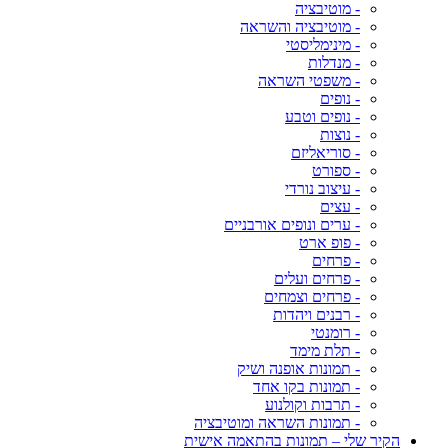
- מוטיבציה
- מוטיבציה והשראה
- מינימליסטי
- מנדלות
- משפטי השראה
- נופים
- נופים וטבע
- נוצות
- סוריאליזם
- ספורט
- עיצוב נורדי
- עצים
- ערים ונופים אורבניים
- פופ ארט
- פרחים
- פרחים ועלים
- פרחים וצמחים
- רבנים ויהדות
- רומנטי
- תלת מימד
- תמונות אופנה ושיק
- תמונות בקו אחד
- תרבות וקולנוע
- תמונות השראה ומוטיבציה
הקיר שלי – תמונות בהתאמה אישית