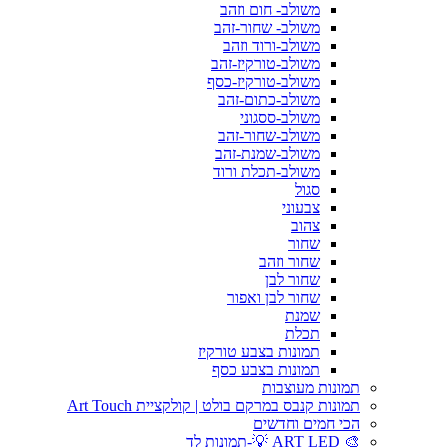
משולב- חום וזהב
משולב- שחור-זהב
משולב-ורוד וזהב
משולב-טורקיז-זהב
משולב-טורקיז-כסף
משולב-כתום-זהב
משולב-ססגוני
משולב-שחור-זהב
משולב-שמנת-זהב
משולב-תכלת ורוד
סגול
צבעוני
צהוב
שחור
שחור וזהב
שחור לבן
שחור לבן ואפור
שמנת
תכלת
תמונות בצבע טורקיז
תמונות בצבע כסף
תמונות מעוצבות
תמונות קנבס במרקם בולט | קולקציית Art Touch
הכי חמים וחדשים
🎨 ART LED 💡-תמונות לד