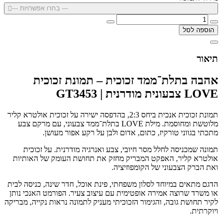
--- בחרו אפשרויות ---
הוספה לסל
תיאור
אהבה בתלת־ממד זכוכית – תמונת זכוכית
LOVE צבעונית מודרנית | GT3453
תמונת זכוכית אנכית ביחס 2:3, בהדפסה ישירה על זכוכית אולטרא קליר
מלוטשת ומחוסמת. מילת LOVE בתלת־ממד צבעוני, עם מרקם צבע
מתכתי בגווני טורקיז, כתום, אדום ולבן על רקע אפור מעושן.
תמונה שמכניסה לחלל מסר חיובי, צבע ואנרגיה מודרנית. על זכוכית
אולטרא קליר, האפקט המבריק מחזק את תחושת העומק של האותיות
ואת הברק הצבעוני של הקומפוזיציה.
הדגם מתאים במיוחד לסלון משפחתי, פינת אוכל, חדר שינה, כניסה לבית
או משרד שרוצה אמירה אופטימית עם עיצוב צעיר. הפורמט האנכי נותן
לקיר תחושת גובה, והגימור הזכוכיתי מעניק לתמונה נראות נקייה, מבריקה
ויוקרתית.