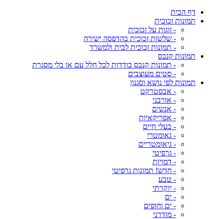
דף הבית
תמונות זכוכית
- זוגות על זכוכית
- שלשות זכוכית בהדפסה ישירה
- תמונות זכוכית לבית ולמשרד
תמונות קנבס
- תמונות קנבס בודדות לכל חלל עם או בלי מסגרת
- סטים מעוצבים
תמונות לפי נושא וסגנון
- אבסטרקט
- אורבני
- אנשים
- אפריקאיות
- בעלי חיים
- גאומטרי
- גיאומטריים
- גרפיטי
- דמויות
- חדש! תמונות גרפיטי
- טבע
- יוקרתי
- ים
- ים וחופים
- מודרני