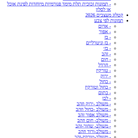
- תמונות זכוכית תלת מימד פנורמיות מיוחדות לפינת אוכל
או לסלון
קטלוג מעצבים 2026
תמונות לפי צבע
- אדום
- אפור
- בז
- בז וניטרליים
- בז׳
- זהב
- חום
- חרדל
- טורקיז
- ירוק
- כחול
- כחול וטורקיז
- כתום
- לבן
- משולב -ירוק וזהב
- משולב -כחול וזהב
- משולב אפור זהב
- משולב- חום וזהב
- משולב- שחור-זהב
- משולב-ורוד וזהב
- משולב-טורקיז-זהב