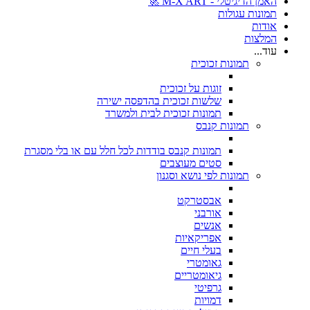
האמן הדיגיטלי - M-X ART 🚀
תמונות עגולות
אודות
המלצות
עוד...
תמונות זכוכית
זוגות על זכוכית
שלשות זכוכית בהדפסה ישירה
תמונות זכוכית לבית ולמשרד
תמונות קנבס
תמונות קנבס בודדות לכל חלל עם או בלי מסגרת
סטים מעוצבים
תמונות לפי נושא וסגנון
אבסטרקט
אורבני
אנשים
אפריקאיות
בעלי חיים
גאומטרי
גיאומטריים
גרפיטי
דמויות