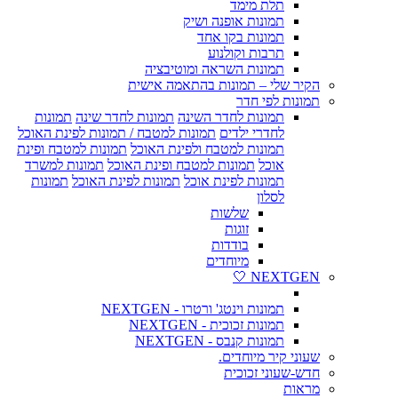
תלת מימד
תמונות אופנה ושיק
תמונות בקו אחד
תרבות וקולנוע
תמונות השראה ומוטיבציה
הקיר שלי – תמונות בהתאמה אישית
תמונות לפי חדר
תמונות לחדר השינה
תמונות לחדר שינה
תמונות
לחדרי ילדים
תמונות למטבח / תמונות לפינת האוכל
תמונות למטבח ולפינת האוכל
תמונות למטבח ופינת
אוכל
תמונות למטבח ופינת האוכל
תמונות למשרד
תמונות לפינת אוכל
תמונות לפינת האוכל
תמונות
לסלון
שלשות
זוגות
בודדות
מיוחדים
NEXTGEN 🤍
תמונות וינטג' ורטרו - NEXTGEN
תמונות זכוכית - NEXTGEN
תמונות קנבס - NEXTGEN
שעוני קיר מיוחדים.
חדש-שעוני זכוכית
מראות