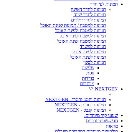
תמונות לפי חדר
תמונות לחדר השינה
תמונות לחדר שינה
תמונות לחדרי ילדים
תמונות למטבח / תמונות לפינת האוכל
תמונות למטבח ולפינת האוכל
תמונות למטבח ופינת אוכל
תמונות למטבח ופינת האוכל
תמונות למשרד
תמונות לפינת אוכל
תמונות לפינת האוכל
תמונות לסלון
שלשות
זוגות
בודדות
מיוחדים
NEXTGEN 🤍
תמונות וינטג' ורטרו - NEXTGEN
תמונות זכוכית - NEXTGEN
תמונות קנבס - NEXTGEN
שעוני קיר מיוחדים.
חדש-שעוני זכוכית
מראות
קולקציות מיוחדות במהדורה מוגבלת