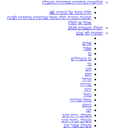
קולקציות מיוחדות במהדורה מוגבלת
תלת מימד על זכוכית 4K
תמונות זכוכית תלת מימד פנורמיות מיוחדות לפינת
אוכל או לסלון
קטלוג מעצבים 2026
תמונות לפי צבע
אדום
אפור
בז
בז וניטרליים
בז׳
זהב
חום
חרדל
טורקיז
ירוק
כחול
כחול וטורקיז
כתום
לבן
משולב -ירוק וזהב
משולב -כחול וזהב
משולב אפור זהב