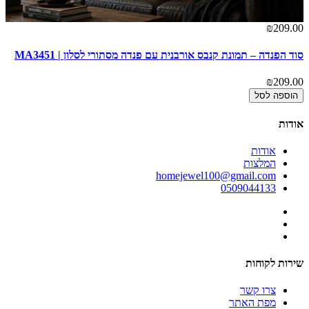
00
₪209.00
סוד הפנדה – תמונת קנבס אורבנית עם פנדה מסתורי לסלון | MA3451
דה
00
₪209.00
הוספה לסל
אודות
אודות
המלצות
homejewel100@gmail.com
0509044133
שירות לקוחות
צרו קשר
מפת האתר