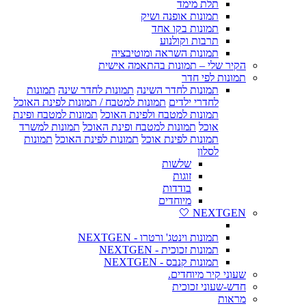
תלת מימד
תמונות אופנה ושיק
תמונות בקו אחד
תרבות וקולנוע
תמונות השראה ומוטיבציה
הקיר שלי – תמונות בהתאמה אישית
תמונות לפי חדר
תמונות לחדר השינה
תמונות לחדר שינה
תמונות
לחדרי ילדים
תמונות למטבח / תמונות לפינת האוכל
תמונות למטבח ולפינת האוכל
תמונות למטבח ופינת
אוכל
תמונות למטבח ופינת האוכל
תמונות למשרד
תמונות לפינת אוכל
תמונות לפינת האוכל
תמונות
לסלון
שלשות
זוגות
בודדות
מיוחדים
NEXTGEN 🤍
תמונות וינטג' ורטרו - NEXTGEN
תמונות זכוכית - NEXTGEN
תמונות קנבס - NEXTGEN
שעוני קיר מיוחדים.
חדש-שעוני זכוכית
מראות