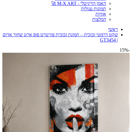
האמן הדיגיטלי - M-X ART 🚀
תמונות עגולות
אודות
המלצות
ראשי
שקט דרמטי זכוכית – תמונת זכוכית פורטרט פופ ארט שחור אדום
| GT3454
-15%