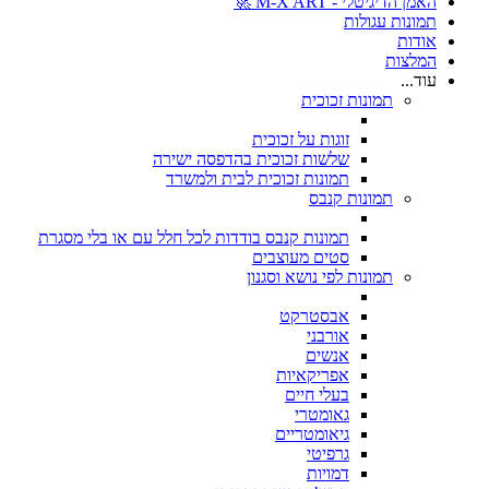
האמן הדיגיטלי - M-X ART 🚀
תמונות עגולות
אודות
המלצות
עוד...
תמונות זכוכית
זוגות על זכוכית
שלשות זכוכית בהדפסה ישירה
תמונות זכוכית לבית ולמשרד
תמונות קנבס
תמונות קנבס בודדות לכל חלל עם או בלי מסגרת
סטים מעוצבים
תמונות לפי נושא וסגנון
אבסטרקט
אורבני
אנשים
אפריקאיות
בעלי חיים
גאומטרי
גיאומטריים
גרפיטי
דמויות