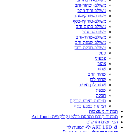
משולב- שחור-זהב
משולב-ורוד וזהב
משולב-טורקיז-זהב
משולב-טורקיז-כסף
משולב-כתום-זהב
משולב-ססגוני
משולב-שחור-זהב
משולב-שמנת-זהב
משולב-תכלת ורוד
סגול
צבעוני
צהוב
שחור
שחור וזהב
שחור לבן
שחור לבן ואפור
שמנת
תכלת
תמונות בצבע טורקיז
תמונות בצבע כסף
תמונות מעוצבות
תמונות קנבס במרקם בולט | קולקציית Art Touch
הכי חמים וחדשים
🎨 ART LED 💡-תמונות לד