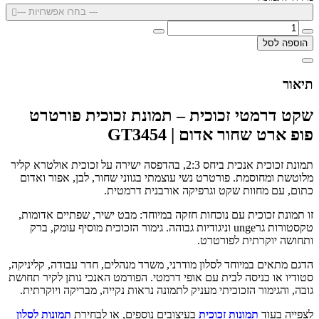
--- בחרו אפשרויות ---
הוספה לסל
תיאור
שקט דרמטי זכוכית – תמונת זכוכית פורטרט
פופ ארט שחור אדום | GT3454
תמונת זכוכית אנכית ביחס 2:3, בהדפסה ישירה על זכוכית אולטרא קליר
מלוטשת ומחוסמת. פורטרט נשי עוצמתי בגווני שחור, לבן, אפור ואדום
כתום, עם מחוות שקט וגרפיקה אורבנית דרמטית.
זו תמונת זכוכית עם נוכחות חזקה במיוחד: מבט ישיר, שפתיים אדומות,
טקסטורות גרunge וניגודיות גבוהה. גימור הזכוכית מוסיף עומק, ברק
ותחושה יוקרתית לפורטרט.
הדגם מתאים במיוחד לסלון מודרני, משרד מנהלים, חדר עבודה, קליניקה,
סטודיו או כניסה לבית עם אופי דרמטי. הפורמט האנכי נותן לקיר תחושת
גובה, והגימור הזכוכיתי מעניק לתמונה נראות נקייה, מבריקה ויוקרתית.
לצפייה בעוד
תמונות זכוכית
בעיצובים נוספים, או לבחירת
תמונות לסלון