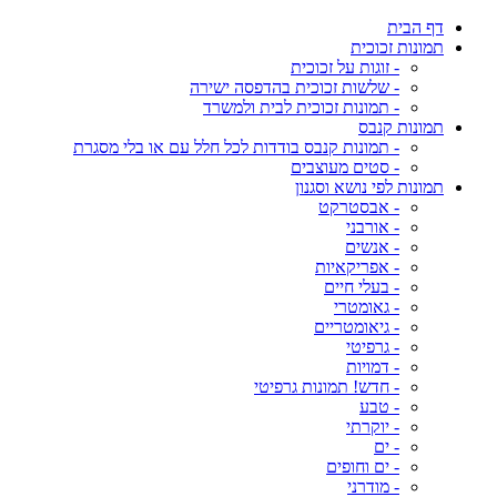
דף הבית
תמונות זכוכית
- זוגות על זכוכית
- שלשות זכוכית בהדפסה ישירה
- תמונות זכוכית לבית ולמשרד
תמונות קנבס
- תמונות קנבס בודדות לכל חלל עם או בלי מסגרת
- סטים מעוצבים
תמונות לפי נושא וסגנון
- אבסטרקט
- אורבני
- אנשים
- אפריקאיות
- בעלי חיים
- גאומטרי
- גיאומטריים
- גרפיטי
- דמויות
- חדש! תמונות גרפיטי
- טבע
- יוקרתי
- ים
- ים וחופים
- מודרני