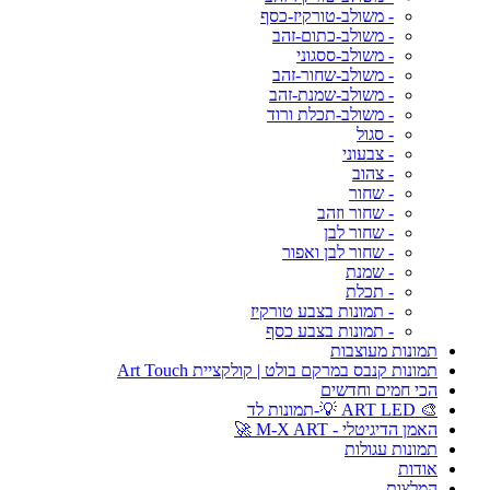
- משולב-טורקיז-כסף
- משולב-כתום-זהב
- משולב-ססגוני
- משולב-שחור-זהב
- משולב-שמנת-זהב
- משולב-תכלת ורוד
- סגול
- צבעוני
- צהוב
- שחור
- שחור וזהב
- שחור לבן
- שחור לבן ואפור
- שמנת
- תכלת
- תמונות בצבע טורקיז
- תמונות בצבע כסף
תמונות מעוצבות
תמונות קנבס במרקם בולט | קולקציית Art Touch
הכי חמים וחדשים
🎨 ART LED 💡-תמונות לד
האמן הדיגיטלי - M-X ART 🚀
תמונות עגולות
אודות
המלצות