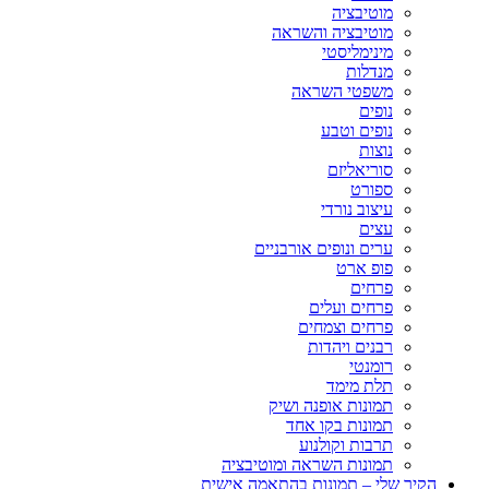
מוטיבציה
מוטיבציה והשראה
מינימליסטי
מנדלות
משפטי השראה
נופים
נופים וטבע
נוצות
סוריאליזם
ספורט
עיצוב נורדי
עצים
ערים ונופים אורבניים
פופ ארט
פרחים
פרחים ועלים
פרחים וצמחים
רבנים ויהדות
רומנטי
תלת מימד
תמונות אופנה ושיק
תמונות בקו אחד
תרבות וקולנוע
תמונות השראה ומוטיבציה
הקיר שלי – תמונות בהתאמה אישית