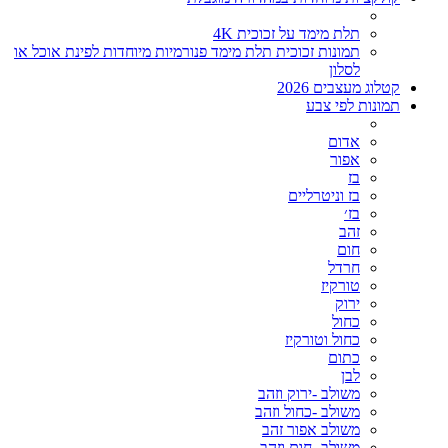
תלת מימד על זכוכית 4K
תמונות זכוכית תלת מימד פנורמיות מיוחדות לפינת אוכל או
לסלון
קטלוג מעצבים 2026
תמונות לפי צבע
אדום
אפור
בז
בז וניטרליים
בז׳
זהב
חום
חרדל
טורקיז
ירוק
כחול
כחול וטורקיז
כתום
לבן
משולב -ירוק וזהב
משולב -כחול וזהב
משולב אפור זהב
משולב- חום וזהב