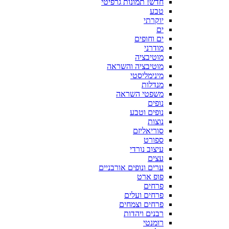
חדש! תמונות גרפיטי
טבע
יוקרתי
ים
ים וחופים
מודרני
מוטיבציה
מוטיבציה והשראה
מינימליסטי
מנדלות
משפטי השראה
נופים
נופים וטבע
נוצות
סוריאליזם
ספורט
עיצוב נורדי
עצים
ערים ונופים אורבניים
פופ ארט
פרחים
פרחים ועלים
פרחים וצמחים
רבנים ויהדות
רומנטי