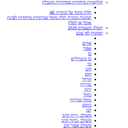
קולקציות מיוחדות במהדורה מוגבלת
תלת מימד על זכוכית 4K
תמונות זכוכית תלת מימד פנורמיות מיוחדות לפינת
אוכל או לסלון
קטלוג מעצבים 2026
תמונות לפי צבע
אדום
אפור
בז
בז וניטרליים
בז׳
זהב
חום
חרדל
טורקיז
ירוק
כחול
כחול וטורקיז
כתום
לבן
משולב -ירוק וזהב
משולב -כחול וזהב
משולב אפור זהב