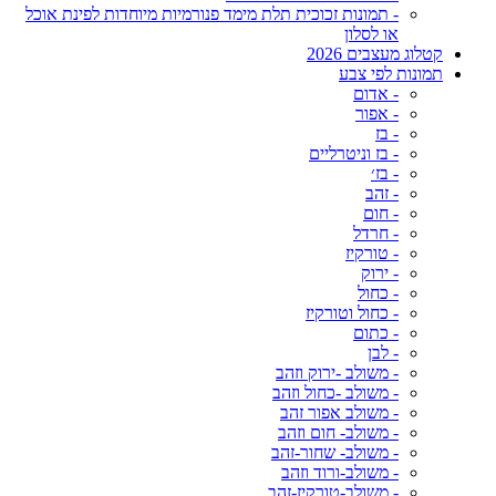
- תמונות זכוכית תלת מימד פנורמיות מיוחדות לפינת אוכל
או לסלון
קטלוג מעצבים 2026
תמונות לפי צבע
- אדום
- אפור
- בז
- בז וניטרליים
- בז׳
- זהב
- חום
- חרדל
- טורקיז
- ירוק
- כחול
- כחול וטורקיז
- כתום
- לבן
- משולב -ירוק וזהב
- משולב -כחול וזהב
- משולב אפור זהב
- משולב- חום וזהב
- משולב- שחור-זהב
- משולב-ורוד וזהב
- משולב-טורקיז-זהב