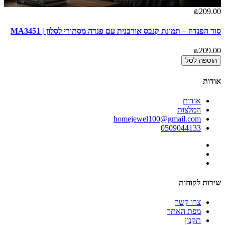
00
₪209.00
סוד הפנדה – תמונת קנבס אורבנית עם פנדה מסתורי לסלון | MA3451
דה
00
₪209.00
הוספה לסל
אודות
אודות
המלצות
homejewel100@gmail.com
0509044133
שירות לקוחות
צרו קשר
מפת האתר
תקנון