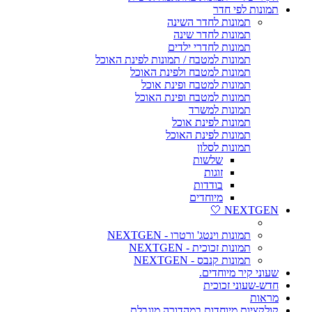
תמונות לפי חדר
תמונות לחדר השינה
תמונות לחדר שינה
תמונות לחדרי ילדים
תמונות למטבח / תמונות לפינת האוכל
תמונות למטבח ולפינת האוכל
תמונות למטבח ופינת אוכל
תמונות למטבח ופינת האוכל
תמונות למשרד
תמונות לפינת אוכל
תמונות לפינת האוכל
תמונות לסלון
שלשות
זוגות
בודדות
מיוחדים
NEXTGEN 🤍
תמונות וינטג' ורטרו - NEXTGEN
תמונות זכוכית - NEXTGEN
תמונות קנבס - NEXTGEN
שעוני קיר מיוחדים.
חדש-שעוני זכוכית
מראות
קולקציות מיוחדות במהדורה מוגבלת