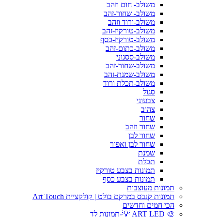
משולב- חום וזהב
משולב- שחור-זהב
משולב-ורוד וזהב
משולב-טורקיז-זהב
משולב-טורקיז-כסף
משולב-כתום-זהב
משולב-ססגוני
משולב-שחור-זהב
משולב-שמנת-זהב
משולב-תכלת ורוד
סגול
צבעוני
צהוב
שחור
שחור וזהב
שחור לבן
שחור לבן ואפור
שמנת
תכלת
תמונות בצבע טורקיז
תמונות בצבע כסף
תמונות מעוצבות
תמונות קנבס במרקם בולט | קולקציית Art Touch
הכי חמים וחדשים
🎨 ART LED 💡-תמונות לד