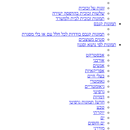
זוגות על זכוכית
שלשות זכוכית בהדפסה ישירה
תמונות זכוכית לבית ולמשרד
תמונות קנבס
תמונות קנבס בודדות לכל חלל עם או בלי מסגרת
סטים מעוצבים
תמונות לפי נושא וסגנון
אבסטרקט
אורבני
אנשים
אפריקאיות
בעלי חיים
גאומטרי
גיאומטריים
גרפיטי
דמויות
חדש! תמונות גרפיטי
טבע
יוקרתי
ים
ים וחופים
מודרני