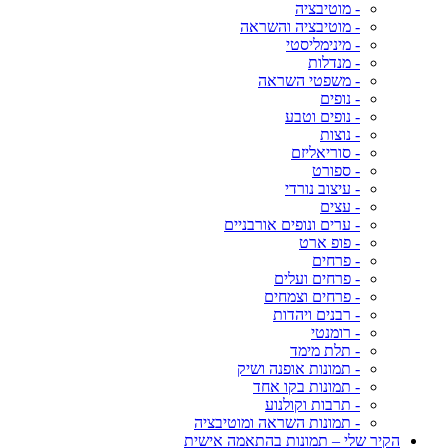
- מוטיבציה
- מוטיבציה והשראה
- מינימליסטי
- מנדלות
- משפטי השראה
- נופים
- נופים וטבע
- נוצות
- סוריאליזם
- ספורט
- עיצוב נורדי
- עצים
- ערים ונופים אורבניים
- פופ ארט
- פרחים
- פרחים ועלים
- פרחים וצמחים
- רבנים ויהדות
- רומנטי
- תלת מימד
- תמונות אופנה ושיק
- תמונות בקו אחד
- תרבות וקולנוע
- תמונות השראה ומוטיבציה
הקיר שלי – תמונות בהתאמה אישית