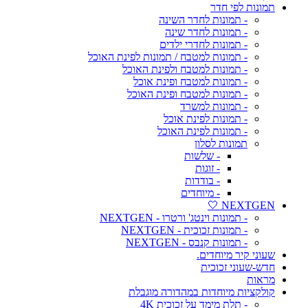
תמונות לפי חדר
- תמונות לחדר השינה
- תמונות לחדר שינה
- תמונות לחדרי ילדים
- תמונות למטבח / תמונות לפינת האוכל
- תמונות למטבח ולפינת האוכל
- תמונות למטבח ופינת אוכל
- תמונות למטבח ופינת האוכל
- תמונות למשרד
- תמונות לפינת אוכל
- תמונות לפינת האוכל
תמונות לסלון
- שלשות
- זוגות
- בודדות
- מיוחדים
NEXTGEN 🤍
- תמונות וינטג' ורטרו - NEXTGEN
- תמונות זכוכית - NEXTGEN
- תמונות קנבס - NEXTGEN
שעוני קיר מיוחדים.
חדש-שעוני זכוכית
מראות
קולקציות מיוחדות במהדורה מוגבלת
- תלת מימד על זכוכית 4K