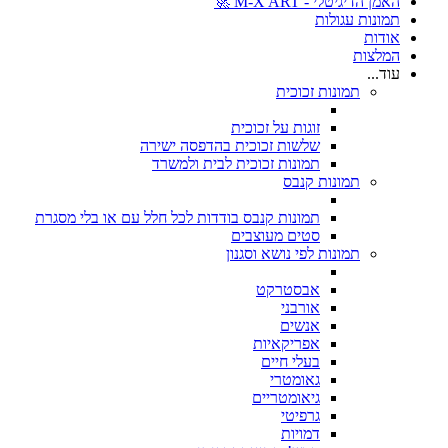
האמן הדיגיטלי - M-X ART 🚀
תמונות עגולות
אודות
המלצות
עוד...
תמונות זכוכית
זוגות על זכוכית
שלשות זכוכית בהדפסה ישירה
תמונות זכוכית לבית ולמשרד
תמונות קנבס
תמונות קנבס בודדות לכל חלל עם או בלי מסגרת
סטים מעוצבים
תמונות לפי נושא וסגנון
אבסטרקט
אורבני
אנשים
אפריקאיות
בעלי חיים
גאומטרי
גיאומטריים
גרפיטי
דמויות