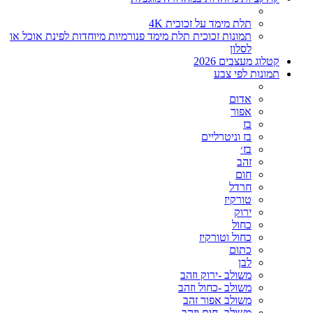
תלת מימד על זכוכית 4K
תמונות זכוכית תלת מימד פנורמיות מיוחדות לפינת אוכל או
לסלון
קטלוג מעצבים 2026
תמונות לפי צבע
אדום
אפור
בז
בז וניטרליים
בז׳
זהב
חום
חרדל
טורקיז
ירוק
כחול
כחול וטורקיז
כתום
לבן
משולב -ירוק וזהב
משולב -כחול וזהב
משולב אפור זהב
משולב- חום וזהב