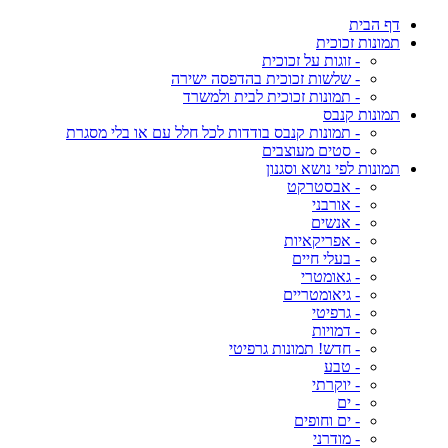
דף הבית
תמונות זכוכית
- זוגות על זכוכית
- שלשות זכוכית בהדפסה ישירה
- תמונות זכוכית לבית ולמשרד
תמונות קנבס
- תמונות קנבס בודדות לכל חלל עם או בלי מסגרת
- סטים מעוצבים
תמונות לפי נושא וסגנון
- אבסטרקט
- אורבני
- אנשים
- אפריקאיות
- בעלי חיים
- גאומטרי
- גיאומטריים
- גרפיטי
- דמויות
- חדש! תמונות גרפיטי
- טבע
- יוקרתי
- ים
- ים וחופים
- מודרני