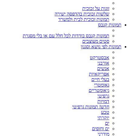
זוגות על זכוכית
שלשות זכוכית בהדפסה ישירה
תמונות זכוכית לבית ולמשרד
תמונות קנבס
תמונות קנבס בודדות לכל חלל עם או בלי מסגרת
סטים מעוצבים
תמונות לפי נושא וסגנון
אבסטרקט
אורבני
אנשים
אפריקאיות
בעלי חיים
גאומטרי
גיאומטריים
גרפיטי
דמויות
חדש! תמונות גרפיטי
טבע
יוקרתי
ים
ים וחופים
מודרני