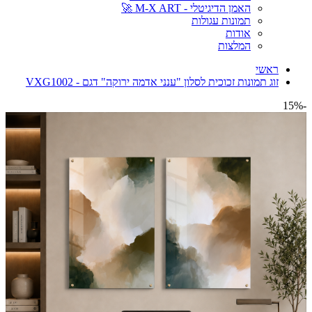
האמן הדיגיטלי - M-X ART 🚀
תמונות עגולות
אודות
המלצות
ראשי
זוג תמונות זכוכית לסלון "ענני אדמה ירוקה" דגם - VXG1002
-15%