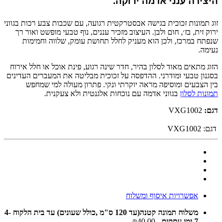
היצירה ענני אדמה ירוקה.
זוג תמונות זכוכית בגישה אבסטרקטית רגועה, עם שכבות צבע רכות בגווני
ירוק זית, בז׳, חום ולבן. העיצוב מזכיר עננים, נוף טבעי מופשט ואור רך
שנפתח במרכז, ולכן הוא מעניק לחלל תחושת עומק, שלווה וחמימות
נעימה.
הזוג מתאים מאוד לסלון בהיר, חדר שינה רגוע, פינת אוכל או חלל אירוח
בסגנון טבעי ומודרני. ההדפסה על זכוכית מבליטה את המעברים העדינים
בין הצבעים ומוסיפה מראה יוקרתי ונקי. פתרון מעולה למי שמחפש
תמונות לסלון
בגווני אדמה עם נוכחות אלגנטית ולא צעקנית.
דגם:
VXG1002
דגם:
VXG1002
אפשרויות איסוף ומשלוח
משלוח תמונה קטנה(עד 120 ס"מ ,כולל שעונים) עד בית הלקוח 4-
7 ימי עסקים
- ₪40.00