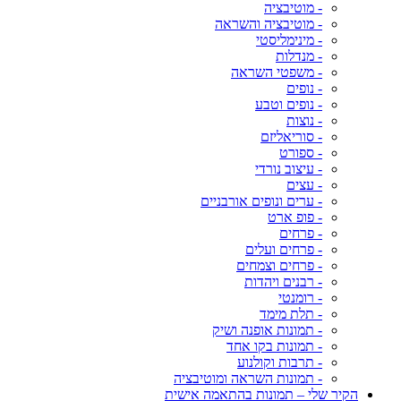
- מוטיבציה
- מוטיבציה והשראה
- מינימליסטי
- מנדלות
- משפטי השראה
- נופים
- נופים וטבע
- נוצות
- סוריאליזם
- ספורט
- עיצוב נורדי
- עצים
- ערים ונופים אורבניים
- פופ ארט
- פרחים
- פרחים ועלים
- פרחים וצמחים
- רבנים ויהדות
- רומנטי
- תלת מימד
- תמונות אופנה ושיק
- תמונות בקו אחד
- תרבות וקולנוע
- תמונות השראה ומוטיבציה
הקיר שלי – תמונות בהתאמה אישית