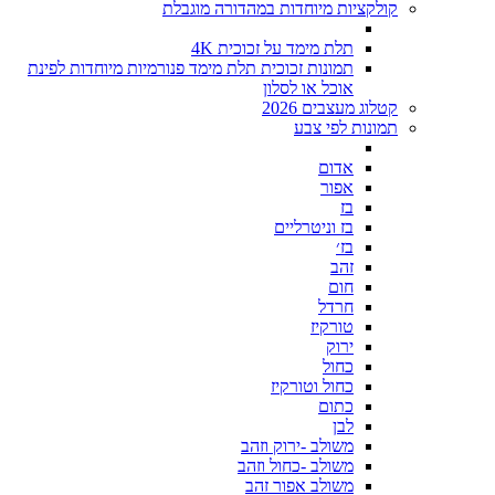
קולקציות מיוחדות במהדורה מוגבלת
תלת מימד על זכוכית 4K
תמונות זכוכית תלת מימד פנורמיות מיוחדות לפינת
אוכל או לסלון
קטלוג מעצבים 2026
תמונות לפי צבע
אדום
אפור
בז
בז וניטרליים
בז׳
זהב
חום
חרדל
טורקיז
ירוק
כחול
כחול וטורקיז
כתום
לבן
משולב -ירוק וזהב
משולב -כחול וזהב
משולב אפור זהב