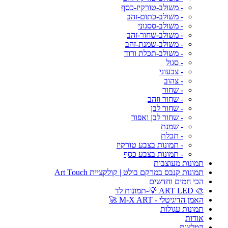
- משולב-טורקיז-כסף
- משולב-כתום-זהב
- משולב-ססגוני
- משולב-שחור-זהב
- משולב-שמנת-זהב
- משולב-תכלת ורוד
- סגול
- צבעוני
- צהוב
- שחור
- שחור וזהב
- שחור לבן
- שחור לבן ואפור
- שמנת
- תכלת
- תמונות בצבע טורקיז
- תמונות בצבע כסף
תמונות מעוצבות
תמונות קנבס במרקם בולט | קולקציית Art Touch
הכי חמים וחדשים
🎨 ART LED 💡-תמונות לד
האמן הדיגיטלי - M-X ART 🚀
תמונות עגולות
אודות
המלצות