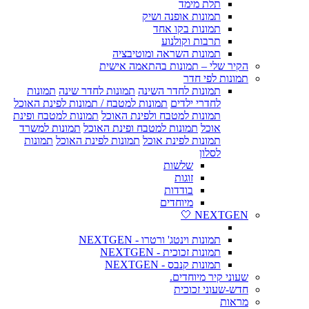
תלת מימד
תמונות אופנה ושיק
תמונות בקו אחד
תרבות וקולנוע
תמונות השראה ומוטיבציה
הקיר שלי – תמונות בהתאמה אישית
תמונות לפי חדר
תמונות לחדר השינה
תמונות לחדר שינה
תמונות
לחדרי ילדים
תמונות למטבח / תמונות לפינת האוכל
תמונות למטבח ולפינת האוכל
תמונות למטבח ופינת
אוכל
תמונות למטבח ופינת האוכל
תמונות למשרד
תמונות לפינת אוכל
תמונות לפינת האוכל
תמונות
לסלון
שלשות
זוגות
בודדות
מיוחדים
NEXTGEN 🤍
תמונות וינטג' ורטרו - NEXTGEN
תמונות זכוכית - NEXTGEN
תמונות קנבס - NEXTGEN
שעוני קיר מיוחדים.
חדש-שעוני זכוכית
מראות