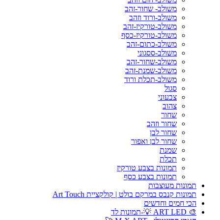
משולב- שחור-זהב
משולב-ורוד וזהב
משולב-טורקיז-זהב
משולב-טורקיז-כסף
משולב-כתום-זהב
משולב-ססגוני
משולב-שחור-זהב
משולב-שמנת-זהב
משולב-תכלת ורוד
סגול
צבעוני
צהוב
שחור
שחור וזהב
שחור לבן
שחור לבן ואפור
שמנת
תכלת
תמונות בצבע טורקיז
תמונות בצבע כסף
תמונות מעוצבות
תמונות קנבס במרקם בולט | קולקציית Art Touch
הכי חמים וחדשים
🎨 ART LED 💡-תמונות לד