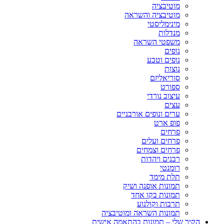
מוטיבציה
מוטיבציה והשראה
מינימליסטי
מנדלות
משפטי השראה
נופים
נופים וטבע
נוצות
סוריאליזם
ספורט
עיצוב נורדי
עצים
ערים ונופים אורבניים
פופ ארט
פרחים
פרחים ועלים
פרחים וצמחים
רבנים ויהדות
רומנטי
תלת מימד
תמונות אופנה ושיק
תמונות בקו אחד
תרבות וקולנוע
תמונות השראה ומוטיבציה
הקיר שלי – תמונות בהתאמה אישית