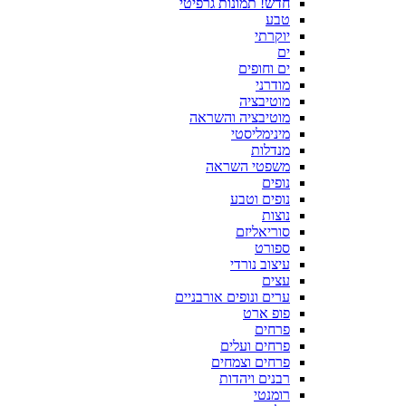
חדש! תמונות גרפיטי
טבע
יוקרתי
ים
ים וחופים
מודרני
מוטיבציה
מוטיבציה והשראה
מינימליסטי
מנדלות
משפטי השראה
נופים
נופים וטבע
נוצות
סוריאליזם
ספורט
עיצוב נורדי
עצים
ערים ונופים אורבניים
פופ ארט
פרחים
פרחים ועלים
פרחים וצמחים
רבנים ויהדות
רומנטי