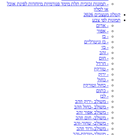
- תמונות זכוכית תלת מימד פנורמיות מיוחדות לפינת אוכל
או לסלון
קטלוג מעצבים 2026
תמונות לפי צבע
- אדום
- אפור
- בז
- בז וניטרליים
- בז׳
- זהב
- חום
- חרדל
- טורקיז
- ירוק
- כחול
- כחול וטורקיז
- כתום
- לבן
- משולב -ירוק וזהב
- משולב -כחול וזהב
- משולב אפור זהב
- משולב- חום וזהב
- משולב- שחור-זהב
- משולב-ורוד וזהב
- משולב-טורקיז-זהב