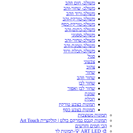
משולב- חום וזהב
משולב- שחור-זהב
משולב-ורוד וזהב
משולב-טורקיז-זהב
משולב-טורקיז-כסף
משולב-כתום-זהב
משולב-ססגוני
משולב-שחור-זהב
משולב-שמנת-זהב
משולב-תכלת ורוד
סגול
צבעוני
צהוב
שחור
שחור וזהב
שחור לבן
שחור לבן ואפור
שמנת
תכלת
תמונות בצבע טורקיז
תמונות בצבע כסף
תמונות מעוצבות
תמונות קנבס במרקם בולט | קולקציית Art Touch
הכי חמים וחדשים
🎨 ART LED 💡-תמונות לד