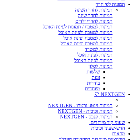
תמונות לפי חדר
תמונות לחדר השינה
תמונות לחדר שינה
תמונות לחדרי ילדים
תמונות למטבח / תמונות לפינת האוכל
תמונות למטבח ולפינת האוכל
תמונות למטבח ופינת אוכל
תמונות למטבח ופינת האוכל
תמונות למשרד
תמונות לפינת אוכל
תמונות לפינת האוכל
תמונות לסלון
שלשות
זוגות
בודדות
מיוחדים
NEXTGEN 🤍
תמונות וינטג' ורטרו - NEXTGEN
תמונות זכוכית - NEXTGEN
תמונות קנבס - NEXTGEN
שעוני קיר מיוחדים.
חדש-שעוני זכוכית
מראות
קולקציות מיוחדות במהדורה מוגבלת