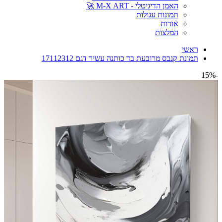
האמן הדיגיטלי - M-X ART 🚀
תמונות עגולות
אודות
המלצות
ראשי
תמונת קנבס מרובעת בד כותנה עשיר דגם 17112312
-15%