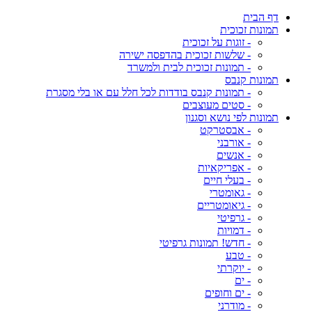
דף הבית
תמונות זכוכית
- זוגות על זכוכית
- שלשות זכוכית בהדפסה ישירה
- תמונות זכוכית לבית ולמשרד
תמונות קנבס
- תמונות קנבס בודדות לכל חלל עם או בלי מסגרת
- סטים מעוצבים
תמונות לפי נושא וסגנון
- אבסטרקט
- אורבני
- אנשים
- אפריקאיות
- בעלי חיים
- גאומטרי
- גיאומטריים
- גרפיטי
- דמויות
- חדש! תמונות גרפיטי
- טבע
- יוקרתי
- ים
- ים וחופים
- מודרני