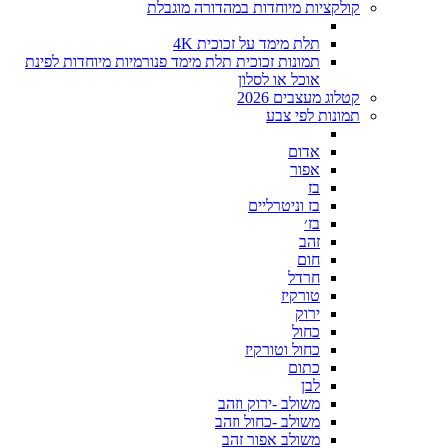
קולקציות מיוחדות במהדורה מוגבלת
תלת מימד על זכוכית 4K
תמונות זכוכית תלת מימד פנורמיות מיוחדות לפינת
אוכל או לסלון
קטלוג מעצבים 2026
תמונות לפי צבע
אדום
אפור
בז
בז וניטרליים
בז׳
זהב
חום
חרדל
טורקיז
ירוק
כחול
כחול וטורקיז
כתום
לבן
משולב -ירוק וזהב
משולב -כחול וזהב
משולב אפור זהב