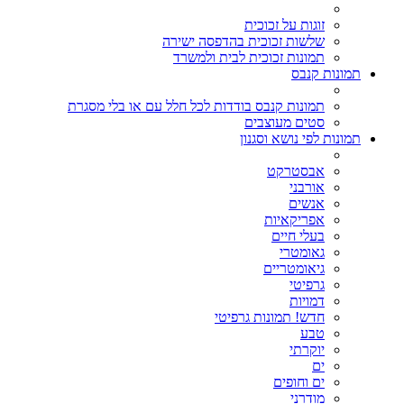
זוגות על זכוכית
שלשות זכוכית בהדפסה ישירה
תמונות זכוכית לבית ולמשרד
תמונות קנבס
תמונות קנבס בודדות לכל חלל עם או בלי מסגרת
סטים מעוצבים
תמונות לפי נושא וסגנון
אבסטרקט
אורבני
אנשים
אפריקאיות
בעלי חיים
גאומטרי
גיאומטריים
גרפיטי
דמויות
חדש! תמונות גרפיטי
טבע
יוקרתי
ים
ים וחופים
מודרני