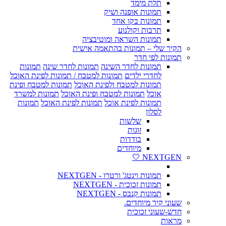
תלת מימד
תמונות אופנה ושיק
תמונות בקו אחד
תרבות וקולנוע
תמונות השראה ומוטיבציה
הקיר שלי – תמונות בהתאמה אישית
תמונות לפי חדר
תמונות לחדר השינה
תמונות לחדר שינה
תמונות
לחדרי ילדים
תמונות למטבח / תמונות לפינת האוכל
תמונות למטבח ולפינת האוכל
תמונות למטבח ופינת
אוכל
תמונות למטבח ופינת האוכל
תמונות למשרד
תמונות לפינת אוכל
תמונות לפינת האוכל
תמונות
לסלון
שלשות
זוגות
בודדות
מיוחדים
NEXTGEN 🤍
תמונות וינטג' ורטרו - NEXTGEN
תמונות זכוכית - NEXTGEN
תמונות קנבס - NEXTGEN
שעוני קיר מיוחדים.
חדש-שעוני זכוכית
מראות