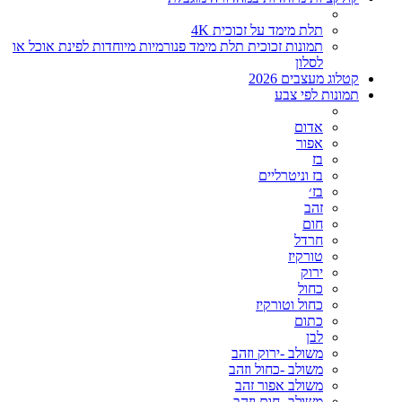
תלת מימד על זכוכית 4K
תמונות זכוכית תלת מימד פנורמיות מיוחדות לפינת אוכל או
לסלון
קטלוג מעצבים 2026
תמונות לפי צבע
אדום
אפור
בז
בז וניטרליים
בז׳
זהב
חום
חרדל
טורקיז
ירוק
כחול
כחול וטורקיז
כתום
לבן
משולב -ירוק וזהב
משולב -כחול וזהב
משולב אפור זהב
משולב- חום וזהב