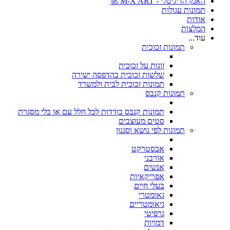
האמן הדיגיטלי - M-X ART 🚀
תמונות עגולות
אודות
המלצות
עוד...
תמונות זכוכית
זוגות על זכוכית
שלשות זכוכית בהדפסה ישירה
תמונות זכוכית לבית ולמשרד
תמונות קנבס
תמונות קנבס בודדות לכל חלל עם או בלי מסגרת
סטים מעוצבים
תמונות לפי נושא וסגנון
אבסטרקט
אורבני
אנשים
אפריקאיות
בעלי חיים
גאומטרי
גיאומטריים
גרפיטי
דמויות