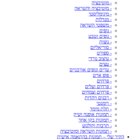
- מוטיבציה
- מוטיבציה והשראה
- מינימליסטי
- מנדלות
- משפטי השראה
- נופים
- נופים וטבע
- נוצות
- סוריאליזם
- ספורט
- עיצוב נורדי
- עצים
- ערים ונופים אורבניים
- פופ ארט
- פרחים
- פרחים ועלים
- פרחים וצמחים
- רבנים ויהדות
- רומנטי
- תלת מימד
- תמונות אופנה ושיק
- תמונות בקו אחד
- תרבות וקולנוע
- תמונות השראה ומוטיבציה
הקיר שלי – תמונות בהתאמה אישית