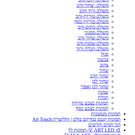
משולב- שחור-זהב
משולב-ורוד וזהב
משולב-טורקיז-זהב
משולב-טורקיז-כסף
משולב-כתום-זהב
משולב-ססגוני
משולב-שחור-זהב
משולב-שמנת-זהב
משולב-תכלת ורוד
סגול
צבעוני
צהוב
שחור
שחור וזהב
שחור לבן
שחור לבן ואפור
שמנת
תכלת
תמונות בצבע טורקיז
תמונות בצבע כסף
תמונות מעוצבות
תמונות קנבס במרקם בולט | קולקציית Art Touch
הכי חמים וחדשים
🎨 ART LED 💡-תמונות לד