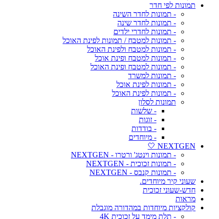
תמונות לפי חדר
- תמונות לחדר השינה
- תמונות לחדר שינה
- תמונות לחדרי ילדים
- תמונות למטבח / תמונות לפינת האוכל
- תמונות למטבח ולפינת האוכל
- תמונות למטבח ופינת אוכל
- תמונות למטבח ופינת האוכל
- תמונות למשרד
- תמונות לפינת אוכל
- תמונות לפינת האוכל
תמונות לסלון
- שלשות
- זוגות
- בודדות
- מיוחדים
NEXTGEN 🤍
- תמונות וינטג' ורטרו - NEXTGEN
- תמונות זכוכית - NEXTGEN
- תמונות קנבס - NEXTGEN
שעוני קיר מיוחדים.
חדש-שעוני זכוכית
מראות
קולקציות מיוחדות במהדורה מוגבלת
- תלת מימד על זכוכית 4K