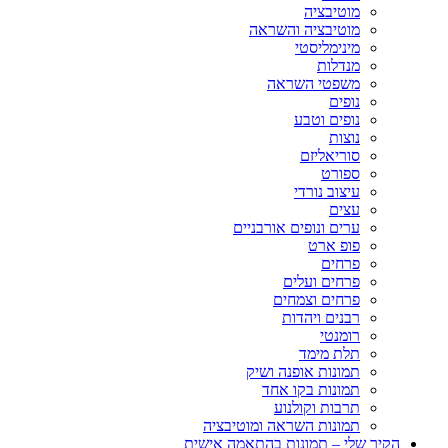
מוטיבציה
מוטיבציה והשראה
מינימליסטי
מנדלות
משפטי השראה
נופים
נופים וטבע
נוצות
סוריאליזם
ספורט
עיצוב נורדי
עצים
ערים ונופים אורבניים
פופ ארט
פרחים
פרחים ועלים
פרחים וצמחים
רבנים ויהדות
רומנטי
תלת מימד
תמונות אופנה ושיק
תמונות בקו אחד
תרבות וקולנוע
תמונות השראה ומוטיבציה
הקיר שלי – תמונות בהתאמה אישית