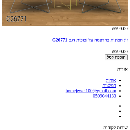
00
₪599.00
זוג תמונות בהדפסה על זכוכית דגם G26771
תמ
00
₪599.00
הוספה לסל
אודות
אודות
המלצות
homejewel100@gmail.com
0509044133
שירות לקוחות