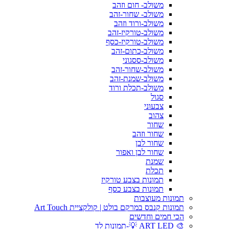
משולב- חום וזהב
משולב- שחור-זהב
משולב-ורוד וזהב
משולב-טורקיז-זהב
משולב-טורקיז-כסף
משולב-כתום-זהב
משולב-ססגוני
משולב-שחור-זהב
משולב-שמנת-זהב
משולב-תכלת ורוד
סגול
צבעוני
צהוב
שחור
שחור וזהב
שחור לבן
שחור לבן ואפור
שמנת
תכלת
תמונות בצבע טורקיז
תמונות בצבע כסף
תמונות מעוצבות
תמונות קנבס במרקם בולט | קולקציית Art Touch
הכי חמים וחדשים
🎨 ART LED 💡-תמונות לד