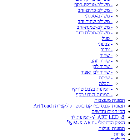
- משולב-טורקיז-כסף
- משולב-כתום-זהב
- משולב-ססגוני
- משולב-שחור-זהב
- משולב-שמנת-זהב
- משולב-תכלת ורוד
- סגול
- צבעוני
- צהוב
- שחור
- שחור וזהב
- שחור לבן
- שחור לבן ואפור
- שמנת
- תכלת
- תמונות בצבע טורקיז
- תמונות בצבע כסף
תמונות מעוצבות
תמונות קנבס במרקם בולט | קולקציית Art Touch
הכי חמים וחדשים
🎨 ART LED 💡-תמונות לד
האמן הדיגיטלי - M-X ART 🚀
תמונות עגולות
אודות
המלצות