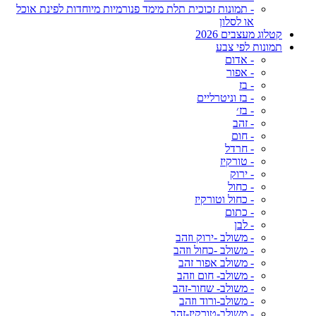
- תמונות זכוכית תלת מימד פנורמיות מיוחדות לפינת אוכל
או לסלון
קטלוג מעצבים 2026
תמונות לפי צבע
- אדום
- אפור
- בז
- בז וניטרליים
- בז׳
- זהב
- חום
- חרדל
- טורקיז
- ירוק
- כחול
- כחול וטורקיז
- כתום
- לבן
- משולב -ירוק וזהב
- משולב -כחול וזהב
- משולב אפור זהב
- משולב- חום וזהב
- משולב- שחור-זהב
- משולב-ורוד וזהב
- משולב-טורקיז-זהב