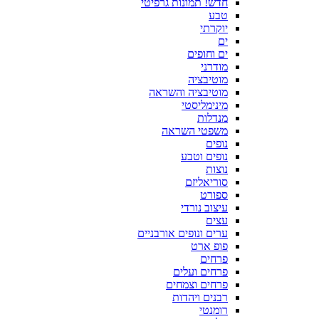
חדש! תמונות גרפיטי
טבע
יוקרתי
ים
ים וחופים
מודרני
מוטיבציה
מוטיבציה והשראה
מינימליסטי
מנדלות
משפטי השראה
נופים
נופים וטבע
נוצות
סוריאליזם
ספורט
עיצוב נורדי
עצים
ערים ונופים אורבניים
פופ ארט
פרחים
פרחים ועלים
פרחים וצמחים
רבנים ויהדות
רומנטי