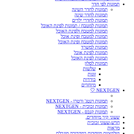
תמונות לפי חדר
תמונות לחדר השינה
תמונות לחדר שינה
תמונות לחדרי ילדים
תמונות למטבח / תמונות לפינת האוכל
תמונות למטבח ולפינת האוכל
תמונות למטבח ופינת אוכל
תמונות למטבח ופינת האוכל
תמונות למשרד
תמונות לפינת אוכל
תמונות לפינת האוכל
תמונות לסלון
שלשות
זוגות
בודדות
מיוחדים
NEXTGEN 🤍
תמונות וינטג' ורטרו - NEXTGEN
תמונות זכוכית - NEXTGEN
תמונות קנבס - NEXTGEN
שעוני קיר מיוחדים.
חדש-שעוני זכוכית
מראות
קולקציות מיוחדות במהדורה מוגבלת