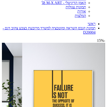
האמן הדיגיטלי - M-X ART 🚀
תמונות עגולות
אודות
המלצות
ראשי
תמונת קנבס השראה ומוטבציה למשרד מרובעת בצבע צהוב דגם -
D20004
-15%