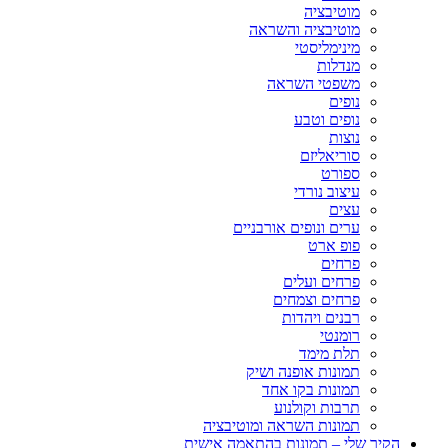
מוטיבציה
מוטיבציה והשראה
מינימליסטי
מנדלות
משפטי השראה
נופים
נופים וטבע
נוצות
סוריאליזם
ספורט
עיצוב נורדי
עצים
ערים ונופים אורבניים
פופ ארט
פרחים
פרחים ועלים
פרחים וצמחים
רבנים ויהדות
רומנטי
תלת מימד
תמונות אופנה ושיק
תמונות בקו אחד
תרבות וקולנוע
תמונות השראה ומוטיבציה
הקיר שלי – תמונות בהתאמה אישית