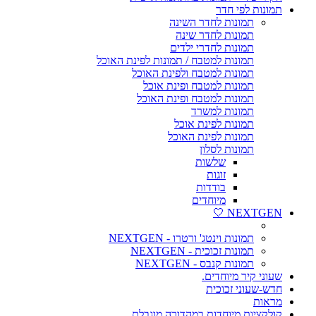
תמונות לפי חדר
תמונות לחדר השינה
תמונות לחדר שינה
תמונות לחדרי ילדים
תמונות למטבח / תמונות לפינת האוכל
תמונות למטבח ולפינת האוכל
תמונות למטבח ופינת אוכל
תמונות למטבח ופינת האוכל
תמונות למשרד
תמונות לפינת אוכל
תמונות לפינת האוכל
תמונות לסלון
שלשות
זוגות
בודדות
מיוחדים
NEXTGEN 🤍
תמונות וינטג' ורטרו - NEXTGEN
תמונות זכוכית - NEXTGEN
תמונות קנבס - NEXTGEN
שעוני קיר מיוחדים.
חדש-שעוני זכוכית
מראות
קולקציות מיוחדות במהדורה מוגבלת