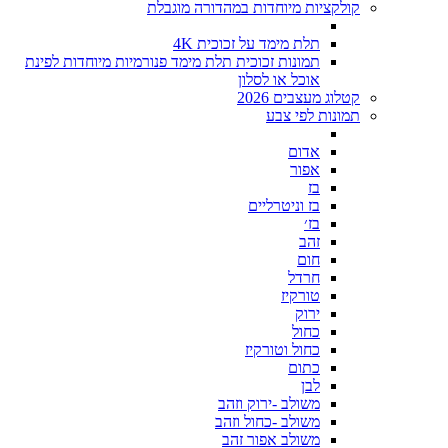
קולקציות מיוחדות במהדורה מוגבלת
תלת מימד על זכוכית 4K
תמונות זכוכית תלת מימד פנורמיות מיוחדות לפינת
אוכל או לסלון
קטלוג מעצבים 2026
תמונות לפי צבע
אדום
אפור
בז
בז וניטרליים
בז׳
זהב
חום
חרדל
טורקיז
ירוק
כחול
כחול וטורקיז
כתום
לבן
משולב -ירוק וזהב
משולב -כחול וזהב
משולב אפור זהב