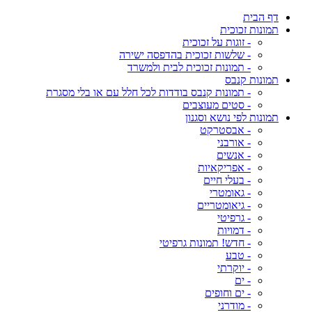
דף הבית
תמונות זכוכית
- זוגות על זכוכית
- שלשות זכוכית בהדפסה ישירה
- תמונות זכוכית לבית ולמשרד
תמונות קנבס
- תמונות קנבס בודדות לכל חלל עם או בלי מסגרת
- סטים מעוצבים
תמונות לפי נושא וסגנון
- אבסטרקט
- אורבני
- אנשים
- אפריקאיות
- בעלי חיים
- גאומטרי
- גיאומטריים
- גרפיטי
- דמויות
- חדש! תמונות גרפיטי
- טבע
- יוקרתי
- ים
- ים וחופים
- מודרני