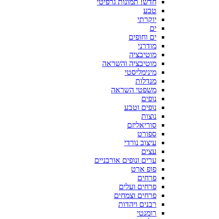
חדש! תמונות גרפיטי
טבע
יוקרתי
ים
ים וחופים
מודרני
מוטיבציה
מוטיבציה והשראה
מינימליסטי
מנדלות
משפטי השראה
נופים
נופים וטבע
נוצות
סוריאליזם
ספורט
עיצוב נורדי
עצים
ערים ונופים אורבניים
פופ ארט
פרחים
פרחים ועלים
פרחים וצמחים
רבנים ויהדות
רומנטי