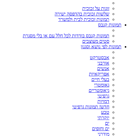
זוגות על זכוכית
שלשות זכוכית בהדפסה ישירה
תמונות זכוכית לבית ולמשרד
תמונות קנבס
תמונות קנבס בודדות לכל חלל עם או בלי מסגרת
סטים מעוצבים
תמונות לפי נושא וסגנון
אבסטרקט
אורבני
אנשים
אפריקאיות
בעלי חיים
גאומטרי
גיאומטריים
גרפיטי
דמויות
חדש! תמונות גרפיטי
טבע
יוקרתי
ים
ים וחופים
מודרני