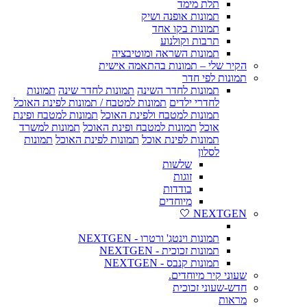
תלת מימד
תמונות אופנה ושיק
תמונות בקו אחד
תרבות וקולנוע
תמונות השראה ומוטיבציה
הקיר שלי – תמונות בהתאמה אישית
תמונות לפי חדר
תמונות לחדר השינה
תמונות לחדר שינה
תמונות
לחדרי ילדים
תמונות למטבח / תמונות לפינת האוכל
תמונות למטבח ולפינת האוכל
תמונות למטבח ופינת
אוכל
תמונות למטבח ופינת האוכל
תמונות למשרד
תמונות לפינת אוכל
תמונות לפינת האוכל
תמונות
לסלון
שלשות
זוגות
בודדות
מיוחדים
NEXTGEN 🤍
תמונות וינטג' ורטרו - NEXTGEN
תמונות זכוכית - NEXTGEN
תמונות קנבס - NEXTGEN
שעוני קיר מיוחדים.
חדש-שעוני זכוכית
מראות