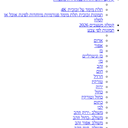
תלת מימד על זכוכית 4K
תמונות זכוכית תלת מימד פנורמיות מיוחדות לפינת אוכל או
לסלון
קטלוג מעצבים 2026
תמונות לפי צבע
אדום
אפור
בז
בז וניטרליים
בז׳
זהב
חום
חרדל
טורקיז
ירוק
כחול
כחול וטורקיז
כתום
לבן
משולב -ירוק וזהב
משולב -כחול וזהב
משולב אפור זהב
משולב- חום וזהב