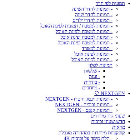
תמונות לפי חדר
- תמונות לחדר השינה
- תמונות לחדר שינה
- תמונות לחדרי ילדים
- תמונות למטבח / תמונות לפינת האוכל
- תמונות למטבח ולפינת האוכל
- תמונות למטבח ופינת אוכל
- תמונות למטבח ופינת האוכל
- תמונות למשרד
- תמונות לפינת אוכל
- תמונות לפינת האוכל
תמונות לסלון
- שלשות
- זוגות
- בודדות
- מיוחדים
NEXTGEN 🤍
- תמונות וינטג' ורטרו - NEXTGEN
- תמונות זכוכית - NEXTGEN
- תמונות קנבס - NEXTGEN
שעוני קיר מיוחדים.
חדש-שעוני זכוכית
מראות
קולקציות מיוחדות במהדורה מוגבלת
- תלת מימד על זכוכית 4K