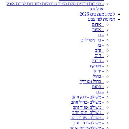
- תמונות זכוכית תלת מימד פנורמיות מיוחדות לפינת אוכל
או לסלון
קטלוג מעצבים 2026
תמונות לפי צבע
- אדום
- אפור
- בז
- בז וניטרליים
- בז׳
- זהב
- חום
- חרדל
- טורקיז
- ירוק
- כחול
- כחול וטורקיז
- כתום
- לבן
- משולב -ירוק וזהב
- משולב -כחול וזהב
- משולב אפור זהב
- משולב- חום וזהב
- משולב- שחור-זהב
- משולב-ורוד וזהב
- משולב-טורקיז-זהב