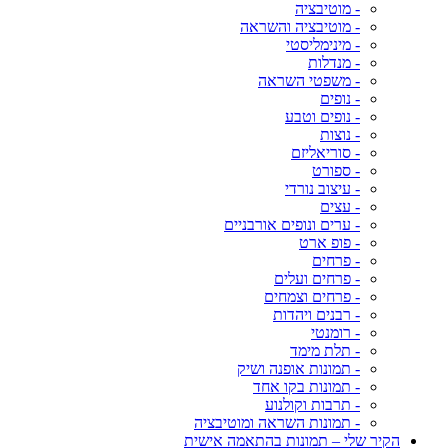
- מוטיבציה
- מוטיבציה והשראה
- מינימליסטי
- מנדלות
- משפטי השראה
- נופים
- נופים וטבע
- נוצות
- סוריאליזם
- ספורט
- עיצוב נורדי
- עצים
- ערים ונופים אורבניים
- פופ ארט
- פרחים
- פרחים ועלים
- פרחים וצמחים
- רבנים ויהדות
- רומנטי
- תלת מימד
- תמונות אופנה ושיק
- תמונות בקו אחד
- תרבות וקולנוע
- תמונות השראה ומוטיבציה
הקיר שלי – תמונות בהתאמה אישית