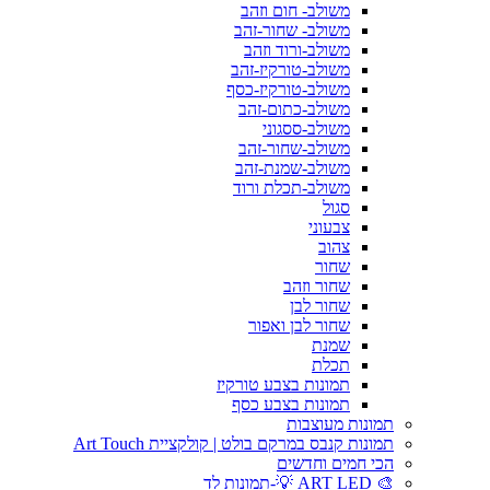
משולב- חום וזהב
משולב- שחור-זהב
משולב-ורוד וזהב
משולב-טורקיז-זהב
משולב-טורקיז-כסף
משולב-כתום-זהב
משולב-ססגוני
משולב-שחור-זהב
משולב-שמנת-זהב
משולב-תכלת ורוד
סגול
צבעוני
צהוב
שחור
שחור וזהב
שחור לבן
שחור לבן ואפור
שמנת
תכלת
תמונות בצבע טורקיז
תמונות בצבע כסף
תמונות מעוצבות
תמונות קנבס במרקם בולט | קולקציית Art Touch
הכי חמים וחדשים
🎨 ART LED 💡-תמונות לד