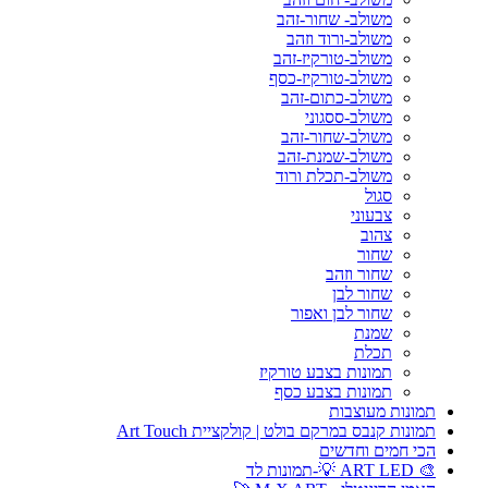
משולב- שחור-זהב
משולב-ורוד וזהב
משולב-טורקיז-זהב
משולב-טורקיז-כסף
משולב-כתום-זהב
משולב-ססגוני
משולב-שחור-זהב
משולב-שמנת-זהב
משולב-תכלת ורוד
סגול
צבעוני
צהוב
שחור
שחור וזהב
שחור לבן
שחור לבן ואפור
שמנת
תכלת
תמונות בצבע טורקיז
תמונות בצבע כסף
תמונות מעוצבות
תמונות קנבס במרקם בולט | קולקציית Art Touch
הכי חמים וחדשים
🎨 ART LED 💡-תמונות לד