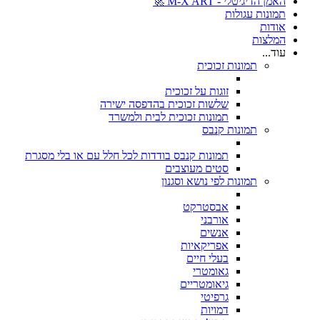
האמן הדיגיטלי - M-X ART 🚀
תמונות עגולות
אודות
המלצות
עוד...
תמונות זכוכית
זוגות על זכוכית
שלשות זכוכית בהדפסה ישירה
תמונות זכוכית לבית ולמשרד
תמונות קנבס
תמונות קנבס בודדות לכל חלל עם או בלי מסגרת
סטים מעוצבים
תמונות לפי נושא וסגנון
אבסטרקט
אורבני
אנשים
אפריקאיות
בעלי חיים
גאומטרי
גיאומטריים
גרפיטי
דמויות